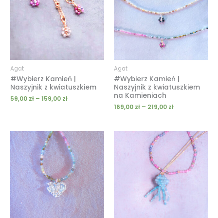
do
do
159,00 zł
219,00 zł
Agat
Agat
#Wybierz Kamień |
#Wybierz Kamień |
Naszyjnik z kwiatuszkiem
Naszyjnik z kwiatuszkiem
na Kamieniach
59,00
zł
–
159,00
zł
169,00
zł
–
219,00
zł
Zakres
Zakres
cen:
cen:
od
od
189,00 zł
219,00 zł
do
do
259,00 zł
269,00 zł