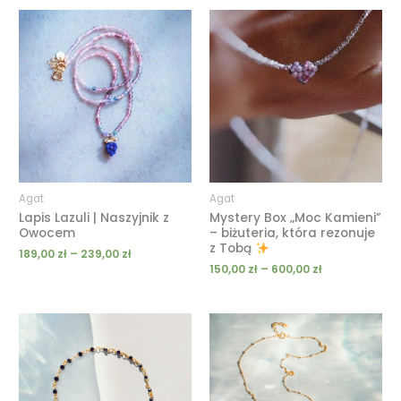
Zakres
Zakres
cen:
cen:
od
od
189,00 zł
150,00 zł
do
do
239,00 zł
600,00 zł
Agat
Agat
Lapis Lazuli | Naszyjnik z
Mystery Box „Moc Kamieni”
Owocem
– biżuteria, która rezonuje
z Tobą
189,00
zł
–
239,00
zł
150,00
zł
–
600,00
zł
Zakres
cen:
od
49,00 zł
do
139,00 zł