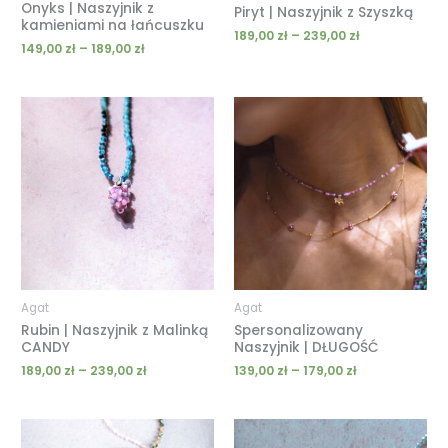
Onyks | Naszyjnik z
Piryt | Naszyjnik z Szyszką
kamieniami na łańcuszku
189,00
zł
–
239,00
zł
149,00
zł
–
189,00
zł
Zakres
Zakres
cen:
cen:
od
od
189,00 zł
139,00 zł
do
do
239,00 zł
179,00 zł
Agat
Agat
Rubin | Naszyjnik z Malinką
Spersonalizowany
CANDY
Naszyjnik | DŁUGOŚĆ
189,00
zł
–
239,00
zł
139,00
zł
–
179,00
zł
Zakres
Zakres
cen:
cen: