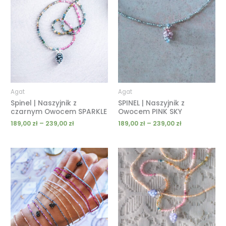
od
od
189,00 zł
189,00 zł
do
do
239,00 zł
239,00 zł
Agat
Agat
Spinel | Naszyjnik z
SPINEL | Naszyjnik z
czarnym Owocem SPARKLE
Owocem PINK SKY
189,00
zł
–
239,00
zł
189,00
zł
–
239,00
zł
Zakres
Zakres
cen:
cen:
od
od
189,00 zł
189,00 zł
do
do
239,00 zł
239,00 zł