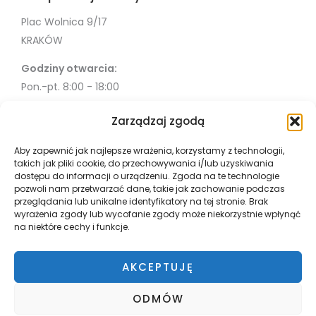
Plac Wolnica 9/17
KRAKÓW
Godziny otwarcia:
Pon.-pt. 8:00 - 18:00
Sob. 10:00 - 18:00
Zarządzaj zgodą
Info
Aby zapewnić jak najlepsze wrażenia, korzystamy z technologii,
takich jak pliki cookie, do przechowywania i/lub uzyskiwania
Misja
dostępu do informacji o urządzeniu. Zgoda na te technologie
Współpraca
pozwoli nam przetwarzać dane, takie jak zachowanie podczas
przeglądania lub unikalne identyfikatory na tej stronie. Brak
Polityka Prywatności
wyrażenia zgody lub wycofanie zgody może niekorzystnie wpłynąć
Płatnosci i wysyłka
na niektóre cechy i funkcje.
Zwroty
Regulamin
AKCEPTUJĘ
ODMÓW