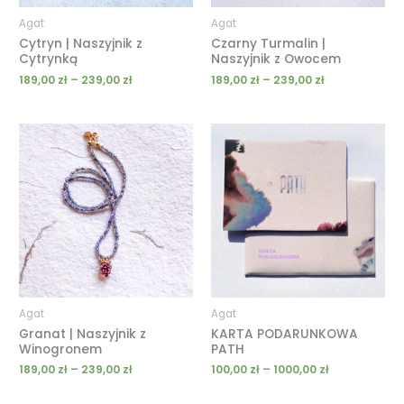
Agat
Agat
Cytryn | Naszyjnik z
Czarny Turmalin |
Cytrynką
Naszyjnik z Owocem
189,00
zł
–
239,00
zł
189,00
zł
–
239,00
zł
Zakres
Zakres
cen:
cen:
od
od
189,00 zł
100,00 zł
do
do
239,00 zł
1000,00 zł
Agat
Agat
Granat | Naszyjnik z
KARTA PODARUNKOWA
Winogronem
PATH
189,00
zł
–
239,00
zł
100,00
zł
–
1000,00
zł