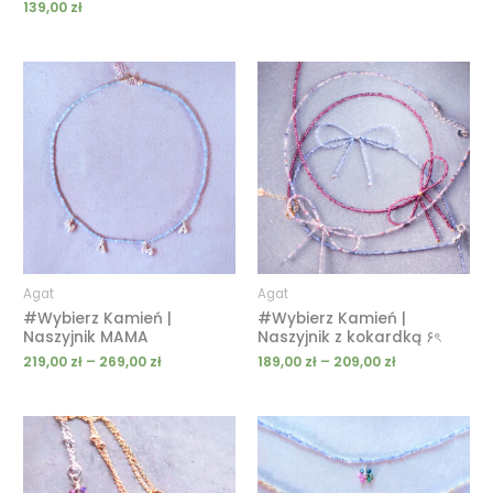
139,00
zł
Zakres
Zakres
cen:
cen:
od
od
219,00 zł
189,00 zł
do
do
269,00 zł
209,00 zł
Agat
Agat
#Wybierz Kamień |
#Wybierz Kamień |
Naszyjnik MAMA
Naszyjnik z kokardką ۶ৎ
219,00
zł
–
269,00
zł
189,00
zł
–
209,00
zł
Zakres
Zakres
cen:
cen:
od
od
59,00 zł
169,00 zł