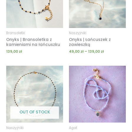
Bransoletki
Naszyjniki
Onyks | Bransoletka z
Onyks | Łańcuszek z
kamieniami na łańcuszku
zawieszką
139,00
zł
49,00
zł
–
139,00
zł
Zakres
Zakres
cen:
cen:
od
od
149,00 zł
189,00 zł
do
do
189,00 zł
239,00 zł
OUT OF STOCK
Naszyjniki
Agat