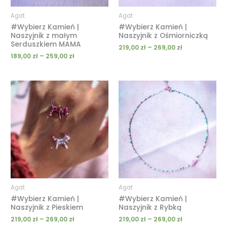
Agat
Agat
#Wybierz Kamień |
#Wybierz Kamień |
Naszyjnik z małym
Naszyjnik z Ośmiorniczką
Serduszkiem MAMA
219,00
zł
–
269,00
zł
189,00
zł
–
259,00
zł
Zakres
Zakres
cen:
cen:
od
od
219,00 zł
219,00 zł
do
do
269,00 zł
269,00 zł
Agat
Agat
#Wybierz Kamień |
#Wybierz Kamień |
Naszyjnik z Pieskiem
Naszyjnik z Rybką
219,00
zł
–
269,00
zł
219,00
zł
–
269,00
zł