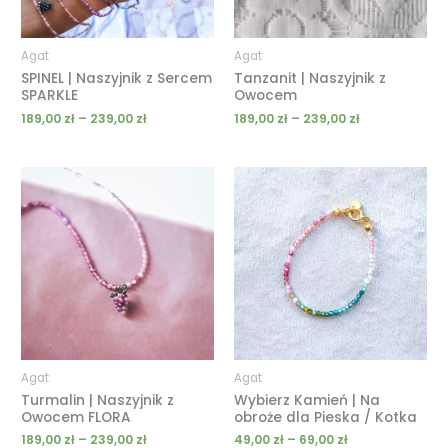
Agat
Agat
SPINEL | Naszyjnik z Sercem
Tanzanit | Naszyjnik z
SPARKLE
Owocem
189,00
zł
–
239,00
zł
189,00
zł
–
239,00
zł
Zakres
Zakres
cen:
cen:
od
od
189,00 zł
49,00 zł
do
do
239,00 zł
69,00 zł
Agat
Agat
Turmalin | Naszyjnik z
Wybierz Kamień | Na
Owocem FLORA
obroże dla Pieska / Kotka
189,00
zł
–
239,00
zł
49,00
zł
–
69,00
zł