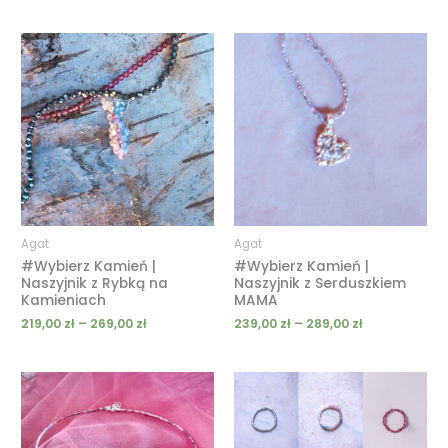
Zakres
Zakres
cen:
cen:
od
od
219,00 zł
239,00 zł
do
do
269,00 zł
289,00 zł
Agat
Agat
#Wybierz Kamień |
#Wybierz Kamień |
Naszyjnik z Rybką na
Naszyjnik z Serduszkiem
Kamieniach
MAMA
219,00
zł
–
269,00
zł
239,00
zł
–
289,00
zł
Zakres
cen:
od
199,00 zł
do