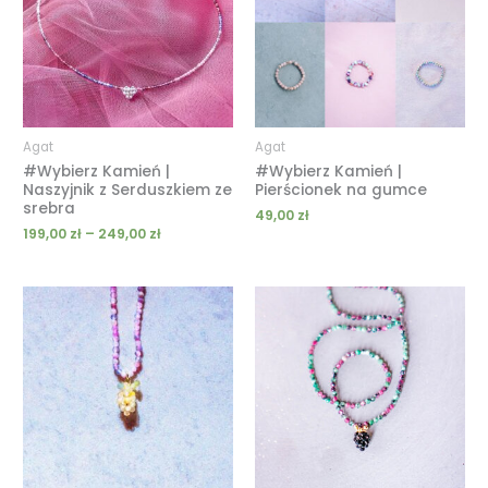
249,00 zł
Agat
Agat
#Wybierz Kamień |
#Wybierz Kamień |
Naszyjnik z Serduszkiem ze
Pierścionek na gumce
srebra
49,00
zł
199,00
zł
–
249,00
zł
Zakres
Zakres
cen:
cen:
od
od
189,00 zł
189,00 zł
do
do
239,00 zł
239,00 zł