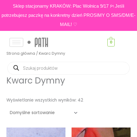
Skip
Sklep stacjonarny KRAKÓW: Plac Wolnica 9/17 ۶ৎ Jeśli
to
potrzebujesz paczkę na konkretny dzień PROSIMY O SMS/DM/E-
content
MAIL! ♡
0
Strona główna
/ Kwarc Dymny
Wyszukiwarka
produktów
Kwarc Dymny
Wyświetlanie wszystkich wyników: 42