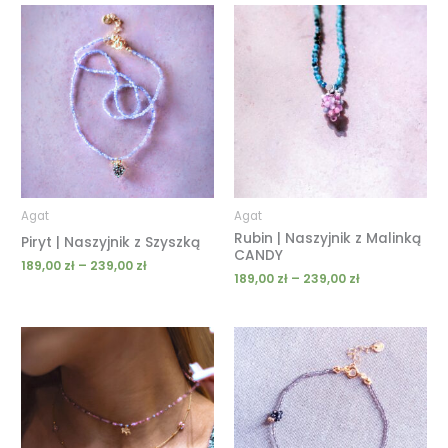
Zakres
Zakres
cen:
cen:
od
od
189,00 zł
189,00 zł
do
do
239,00 zł
239,00 zł
Agat
Agat
Rubin | Naszyjnik z Malinką
Piryt | Naszyjnik z Szyszką
CANDY
189,00
zł
–
239,00
zł
189,00
zł
–
239,00
zł
Zakres
Zakres
cen:
cen:
od
od
139,00 zł
129,00 zł
do
do
179,00 zł
149,00 zł