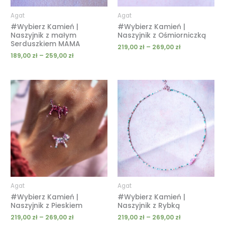
Agat
Agat
#Wybierz Kamień |
#Wybierz Kamień |
Naszyjnik z małym
Naszyjnik z Ośmiorniczką
Serduszkiem MAMA
219,00
zł
–
269,00
zł
189,00
zł
–
259,00
zł
Zakres
Zakres
cen:
cen:
od
od
219,00 zł
219,00 zł
do
do
269,00 zł
269,00 zł
Agat
Agat
#Wybierz Kamień |
#Wybierz Kamień |
Naszyjnik z Pieskiem
Naszyjnik z Rybką
219,00
zł
–
269,00
zł
219,00
zł
–
269,00
zł