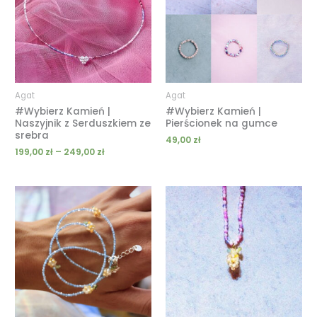
249,00 zł
Agat
Agat
#Wybierz Kamień |
#Wybierz Kamień |
Naszyjnik z Serduszkiem ze
Pierścionek na gumce
srebra
49,00
zł
199,00
zł
–
249,00
zł
Zakres
Zakres
cen:
cen:
od
od
149,00 zł
189,00 zł
do
do
209,00 zł
239,00 zł