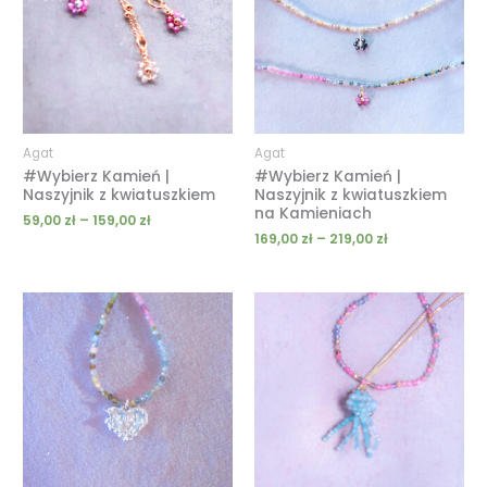
do
do
159,00 zł
219,00 zł
Agat
Agat
#Wybierz Kamień |
#Wybierz Kamień |
Naszyjnik z kwiatuszkiem
Naszyjnik z kwiatuszkiem
na Kamieniach
59,00
zł
–
159,00
zł
169,00
zł
–
219,00
zł
Zakres
Zakres
cen:
cen:
od
od
189,00 zł
219,00 zł
do
do
259,00 zł
269,00 zł