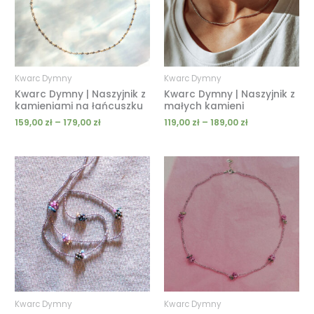
Kwarc Dymny
Kwarc Dymny
Kwarc Dymny | Naszyjnik z
Kwarc Dymny | Naszyjnik z
kamieniami na łańcuszku
małych kamieni
159,00
zł
–
179,00
zł
119,00
zł
–
189,00
zł
Zakres
cen:
od
209,00 zł
do
319,00 zł
Kwarc Dymny
Kwarc Dymny