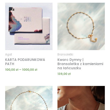
Zakres
cen:
od
100,00 zł
do
1000,00 zł
Agat
Bransoletki
KARTA PODARUNKOWA
Kwarc Dymny |
PATH
Bransoletka z kamieniami
na łańcuszku
100,00
zł
–
1000,00
zł
139,00
zł
Zakres
Zakres
cen:
cen:
od
od
159,00 zł
119,00 zł
do
do
179,00 zł
189,00 zł