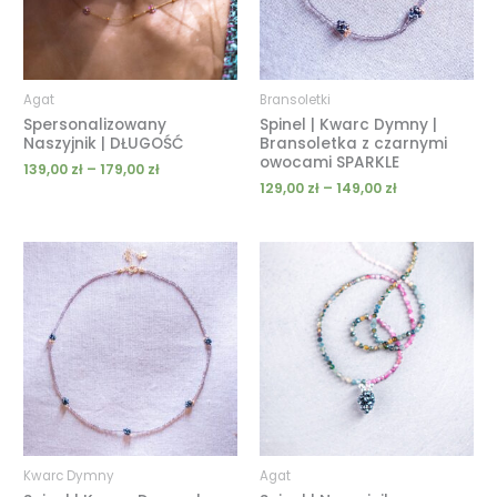
Agat
Bransoletki
Spersonalizowany
Spinel | Kwarc Dymny |
Naszyjnik | DŁUGOŚĆ
Bransoletka z czarnymi
owocami SPARKLE
139,00
zł
–
179,00
zł
129,00
zł
–
149,00
zł
Zakres
Zakres
cen:
cen:
od
od
209,00 zł
189,00 zł
do
do
319,00 zł
239,00 zł
Kwarc Dymny
Agat