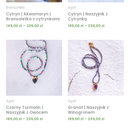
Bransoletki
Agat
Cytryn | Akwamaryn |
Cytryn | Naszyjnik z
Bransoletka z cytrynkami
Cytrynką
149,00
zł
–
209,00
zł
189,00
zł
–
239,00
zł
Zakres
Zakres
cen:
cen:
od
od
189,00 zł
189,00 zł
do
do
239,00 zł
239,00 zł
Agat
Agat
Czarny Turmalin |
Granat | Naszyjnik z
Naszyjnik z Owocem
Winogronem
189,00
zł
–
239,00
zł
189,00
zł
–
239,00
zł