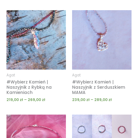
Zakres
Zakres
cen:
cen:
od
od
219,00 zł
239,00 zł
do
do
269,00 zł
289,00 zł
Agat
Agat
#Wybierz Kamień |
#Wybierz Kamień |
Naszyjnik z Rybką na
Naszyjnik z Serduszkiem
Kamieniach
MAMA
219,00
zł
–
269,00
zł
239,00
zł
–
289,00
zł
Zakres
cen:
od
199,00 zł
do