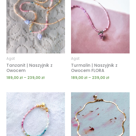
cen:
cen:
od
od
189,00 zł
189,00 zł
do
do
239,00 zł
239,00 zł
Agat
Agat
Tanzanit | Naszyjnik z
Turmalin | Naszyjnik z
Owocem
Owocem FLORA
189,00
zł
–
239,00
zł
189,00
zł
–
239,00
zł
Zakres
cen:
od
49,00 zł
do
69,00 zł