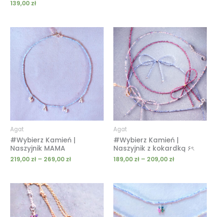
139,00
zł
Zakres
Zakres
cen:
cen:
od
od
219,00 zł
189,00 zł
do
do
269,00 zł
209,00 zł
Agat
Agat
#Wybierz Kamień |
#Wybierz Kamień |
Naszyjnik MAMA
Naszyjnik z kokardką ۶ৎ
219,00
zł
–
269,00
zł
189,00
zł
–
209,00
zł
Zakres
Zakres
cen:
cen:
od
od
59,00 zł
169,00 zł