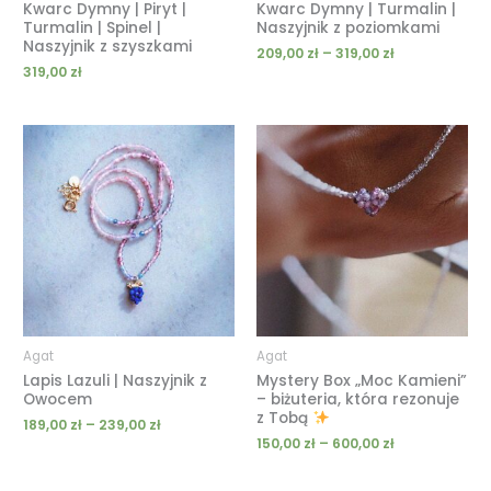
Kwarc Dymny | Piryt |
Kwarc Dymny | Turmalin |
Turmalin | Spinel |
Naszyjnik z poziomkami
Naszyjnik z szyszkami
209,00
zł
–
319,00
zł
319,00
zł
Zakres
Zakres
cen:
cen:
od
od
189,00 zł
150,00 zł
do
do
239,00 zł
600,00 zł
Agat
Agat
Lapis Lazuli | Naszyjnik z
Mystery Box „Moc Kamieni”
Owocem
– biżuteria, która rezonuje
z Tobą
189,00
zł
–
239,00
zł
150,00
zł
–
600,00
zł