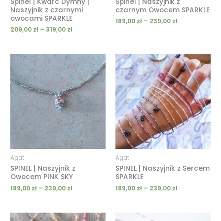
Spinel | Kwarc Dymny |
Spinel | Naszyjnik z
Naszyjnik z czarnymi
czarnym Owocem SPARKLE
owocami SPARKLE
189,00
zł
–
239,00
zł
209,00
zł
–
319,00
zł
Zakres
Zakres
cen:
cen:
od
od
189,00 zł
189,00 zł
do
do
239,00 zł
239,00 zł
Agat
Agat
SPINEL | Naszyjnik z
SPINEL | Naszyjnik z Sercem
Owocem PINK SKY
SPARKLE
189,00
zł
–
239,00
zł
189,00
zł
–
239,00
zł
Zakres
Zakres