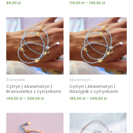
89,00
zł
119,00
zł
–
199,00
zł
Zakres
Zakres
cen:
cen:
od
od
149,00 zł
189,00 zł
do
do
209,00 zł
299,00 zł
Bransoletki
Akwamaryn
Cytryn | Akwamaryn |
Cytryn | Akwamaryn |
Bransoletka z cytrynkami
Naszyjnik z cytrynkami
149,00
zł
–
209,00
zł
189,00
zł
–
299,00
zł