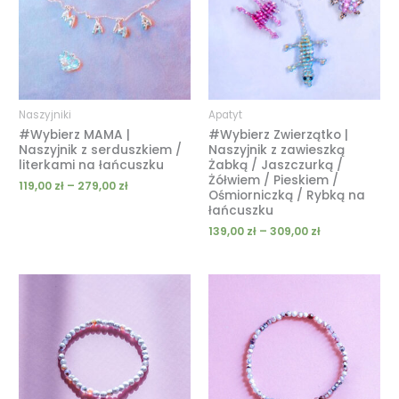
279,00 zł
309,00 zł
Naszyjniki
Apatyt
#Wybierz MAMA |
#Wybierz Zwierzątko |
Naszyjnik z serduszkiem /
Naszyjnik z zawieszką
literkami na łańcuszku
Żabką / Jaszczurką /
Żółwiem / Pieskiem /
119,00
zł
–
279,00
zł
Ośmiorniczką / Rybką na
łańcuszku
139,00
zł
–
309,00
zł