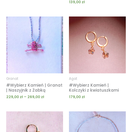
139,00
zł
Zakres
cen:
od
229,00 zł
do
269,00 zł
Granat
Agat
#Wybierz Kamień | Granat
#Wybierz Kamień |
| Naszyjnik z Żabką
Kolczyki z kwiatuszkami
229,00
zł
–
269,00
zł
179,00
zł
Zakres
cen:
od
219,00 zł