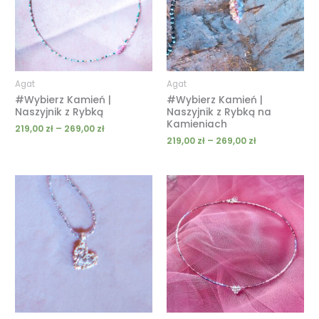
Agat
Agat
#Wybierz Kamień |
#Wybierz Kamień |
Naszyjnik z Rybką
Naszyjnik z Rybką na
Kamieniach
219,00
zł
–
269,00
zł
219,00
zł
–
269,00
zł
Zakres
Zakres
cen:
cen:
od
od
239,00 zł
199,00 zł
do
do
289,00 zł
249,00 zł