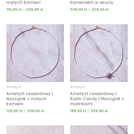
małych kamieni
kamieniem w okuciu
119,00
zł
–
209,00
zł
209,00
zł
–
229,00
zł
Zakres
Zakres
cen:
cen:
od
od
129,00 zł
189,00 zł
do
do
209,00 zł
299,00 zł
Ametyst
Ametyst
Ametyst Lawendowy |
Ametyst Lawendowy |
Naszyjnik z małych
Rubin Candy | Naszyjnik z
kamieni
malinkami
129,00
zł
–
209,00
zł
189,00
zł
–
299,00
zł