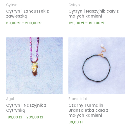
Cytryn
Cytryn
Cytryn | Łańcuszek z
Cytryn | Naszyjnik cały z
zawieszką
małych kamieni
69,00
zł
–
209,00
zł
129,00
zł
–
199,00
zł
Zakres
cen:
od
189,00 zł
do
239,00 zł
Agat
Bransoletki
Cytryn | Naszyjnik z
Czarny Turmalin |
Cytrynką
Bransoletka cała z
małych kamieni
189,00
zł
–
239,00
zł
89,00
zł