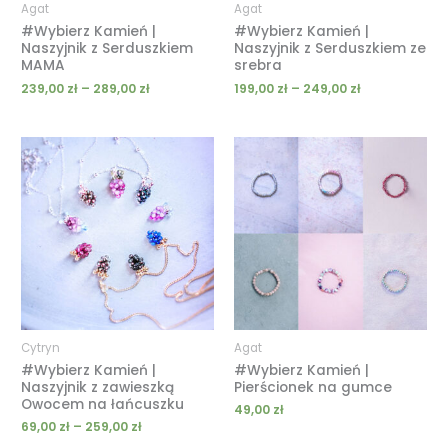
Agat
Agat
#Wybierz Kamień |
#Wybierz Kamień |
Naszyjnik z Serduszkiem
Naszyjnik z Serduszkiem ze
MAMA
srebra
239,00
zł
–
289,00
zł
199,00
zł
–
249,00
zł
Zakres
cen:
od
69,00 zł
do
259,00 zł
Cytryn
Agat
#Wybierz Kamień |
#Wybierz Kamień |
Naszyjnik z zawieszką
Pierścionek na gumce
Owocem na łańcuszku
49,00
zł
69,00
zł
–
259,00
zł