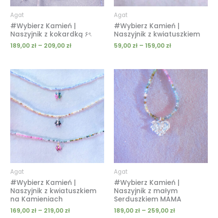
Agat
Agat
#Wybierz Kamień |
#Wybierz Kamień |
Naszyjnik z kokardką ۶ৎ
Naszyjnik z kwiatuszkiem
189,00
zł
–
209,00
zł
59,00
zł
–
159,00
zł
Zakres
Zakres
cen:
cen:
od
od
169,00 zł
189,00 zł
do
do
219,00 zł
259,00 zł
Agat
Agat
#Wybierz Kamień |
#Wybierz Kamień |
Naszyjnik z kwiatuszkiem
Naszyjnik z małym
na Kamieniach
Serduszkiem MAMA
169,00
zł
–
219,00
zł
189,00
zł
–
259,00
zł