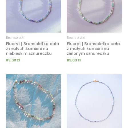
Bransoletki
Bransoletki
Fluoryt | Bransoletka cała
Fluoryt | Bransoletka cała
z małych kamieni na
z małych kamieni na
niebieskim sznureczku
zielonym sznureczku
89,00
zł
89,00
zł
Zakres
Zakres
cen:
cen:
od
od
109,00 zł
119,00 zł
do
do
159,00 zł
189,00 zł