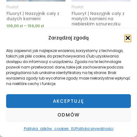
Fluoryt
Fluoryt
Fluoryt | Naszyjnik cały z
Fluoryt | Naszyjnik cały z
dużych kamieni
małych kamieni na
niebieskim sznureczku
109,00
zł
–
159,00
zł
119,00
zł
–
189,00
zł
Zarządzaj zgodą
Zakres
Aby zapewnić jak najlepsze wrażenia, korzystamy z technologii,
cen:
takich jak pliki cookie, do przechowywania i/lub uzyskiwania
od
dostępu do informacji o urządzeniu. Zgoda na te technologie
119,00 zł
pozwoli nam przetwarzać dane, takie jak zachowanie podczas
do
189,00 zł
przeglądania lub unikalne identyfikatory na tej stronie. Brak
wyrażenia zgody lub wycofanie zgody może niekorzystnie wpłynąć
na niektóre cechy i funkcje.
AKCEPTUJĘ
Fluoryt
Bransoletki
ODMÓW
Fluoryt | Naszyjnik cały z
Granat | Bransoletka z
małych kamieni na
kamieniami na łańcuszku
zielonym sznureczku
Polityka_plików_cookies_EU
Polityka prywatności
139,00
zł
119,00
zł
–
189,00
zł