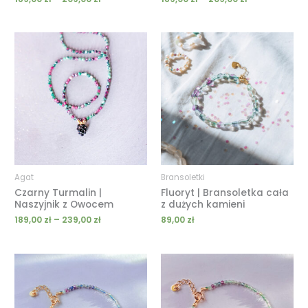
Zakres
cen:
od
189,00 zł
do
239,00 zł
Agat
Bransoletki
Czarny Turmalin |
Fluoryt | Bransoletka cała
Naszyjnik z Owocem
z dużych kamieni
189,00
zł
–
239,00
zł
89,00
zł