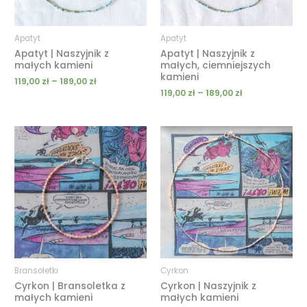
Apatyt
Apatyt
Apatyt | Naszyjnik z
Apatyt | Naszyjnik z
małych kamieni
małych, ciemniejszych
kamieni
119,00
zł
–
189,00
zł
119,00
zł
–
189,00
zł
Zakres
cen:
od
119,00 zł
do
199,00 zł
Bransoletki
Cyrkon
Cyrkon | Bransoletka z
Cyrkon | Naszyjnik z
małych kamieni
małych kamieni