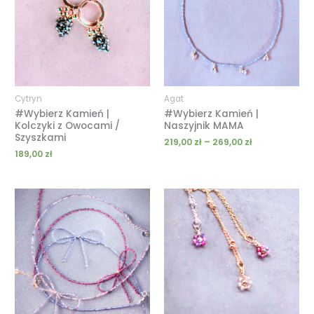
do
269,00 zł
Cytryn
Agat
#Wybierz Kamień |
#Wybierz Kamień |
Kolczyki z Owocami /
Naszyjnik MAMA
Szyszkami
219,00
zł
–
269,00
zł
189,00
zł
Zakres
Zakres
cen:
cen:
od
od
189,00 zł
59,00 zł
do
do
209,00 zł
159,00 zł