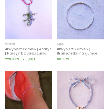
od
229,00 zł
do
269,00 zł
Granat
Agat
#Wybierz Kamień | Apatyt
#Wybierz Kamień |
| Naszyjnik z Jaszczurką
Bransoletka na gumce
229,00
zł
–
269,00
zł
99,00
zł