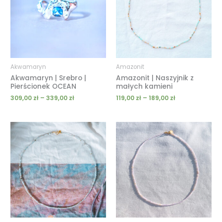
339,00 zł
189,00 zł
Akwamaryn
Amazonit
Akwamaryn | Srebro |
Amazonit | Naszyjnik z
Pierścionek OCEAN
małych kamieni
309,00
zł
–
339,00
zł
119,00
zł
–
189,00
zł
Zakres
Zakres
cen:
cen:
od
od
119,00 zł
139,00 zł
do
do
189,00 zł
219,00 zł