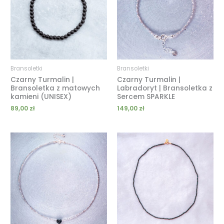
Bransoletki
Bransoletki
Czarny Turmalin |
Czarny Turmalin |
Bransoletka z matowych
Labradoryt | Bransoletka z
kamieni (UNISEX)
Sercem SPARKLE
89,00
zł
149,00
zł
Zakres
Zakres
cen:
cen:
od
od
189,00 zł
119,00 zł
do
do
239,00 zł
189,00 zł