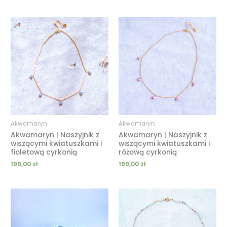
Akwamaryn
Akwamaryn
Akwamaryn | Naszyjnik z
Akwamaryn | Naszyjnik z
wiszącymi kwiatuszkami i
wiszącymi kwiatuszkami i
fioletową cyrkonią
różową cyrkonią
199,00
zł
199,00
zł
Zakres
Zakres
cen:
cen:
od
od
309,00 zł
119,00 zł
do
do