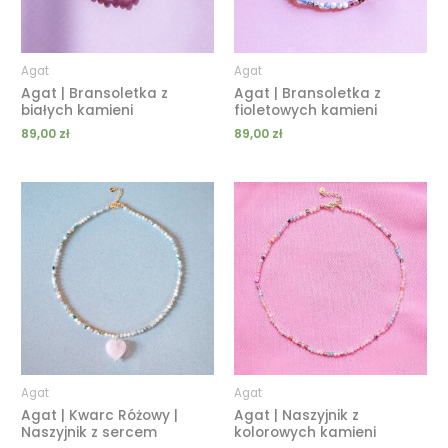
Agat
Agat
Agat | Bransoletka z
Agat | Bransoletka z
białych kamieni
fioletowych kamieni
89,00
zł
89,00
zł
Zakres
Zakres
cen:
cen:
od
od
139,00 zł
129,00 zł
do
do
199,00 zł
209,00 zł
Agat
Agat
Agat | Kwarc Różowy |
Agat | Naszyjnik z
Naszyjnik z sercem
kolorowych kamieni