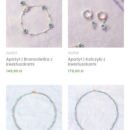
Apatyt
Apatyt
Apatyt | Bransoletka z
Apatyt | Kolczyki z
kwiatuszkami
kwiatuszkami
149,00
zł
179,00
zł
Zakres
Zakres
cen:
cen:
od
od
119,00 zł
119,00 zł
do
do
189,00 zł
189,00 zł