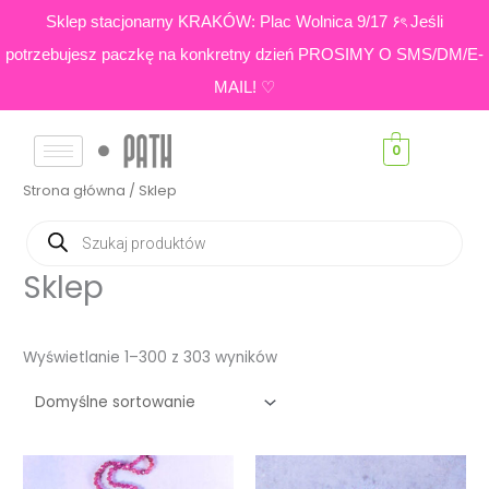
Skip
Sklep stacjonarny KRAKÓW: Plac Wolnica 9/17 ۶ৎ Jeśli
to
potrzebujesz paczkę na konkretny dzień PROSIMY O SMS/DM/E-
content
MAIL! ♡
0
Strona główna
/ Sklep
Wyszukiwarka
produktów
Sklep
Wyświetlanie 1–300 z 303 wyników
Zakres
cen: