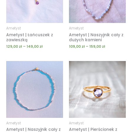
Ametyst
Ametyst
Ametyst | Łańcuszek z
Ametyst | Naszyjnik cały z
zawieszką
dużych kamieni
129,00
zł
–
149,00
zł
109,00
zł
–
159,00
zł
Zakres
Zakres
cen:
cen:
od
od
119,00 zł
209,00 zł
do
do
209,00 zł
229,00 zł
Ametyst
Ametyst
Ametyst | Naszyjnik cały z
Ametyst | Pierścionek z