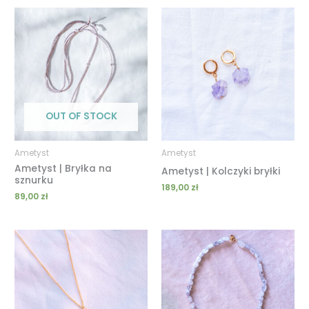
OUT OF STOCK
Ametyst
Ametyst
Ametyst | Bryłka na
Ametyst | Kolczyki bryłki
sznurku
189,00
zł
89,00
zł
Zakres
Zakres
cen:
cen:
od
od
129,00 zł
109,00 zł
do
do
149,00 zł
159,00 zł