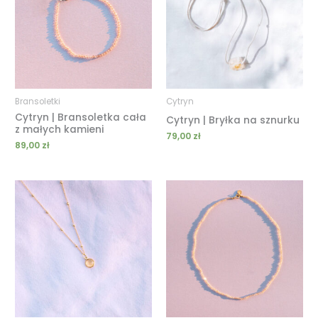
Bransoletki
Cytryn
Cytryn | Bransoletka cała
Cytryn | Bryłka na sznurku
z małych kamieni
79,00
zł
89,00
zł
Zakres
Zakres
cen:
cen:
od
od
69,00 zł
129,00 zł
do
do
209,00 zł
199,00 zł