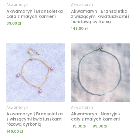
Akwamaryn
Akwamaryn
Akwamaryn | Bransoletka
Akwamaryn | Bransoletka
cała z małych kamieni
z wiszącymi kwiatuszkami i
fioletową cyrkonią
89,00
zł
149,00
zł
Zakres
cen:
od
119,00 zł
do
189,00 zł
Akwamaryn
Akwamaryn
Akwamaryn | Bransoletka
Akwamaryn | Naszyjnik
z wiszącymi kwiatuszkami i
cały z małych kamieni
różową cyrkonią
119,00
zł
–
189,00
zł
149,00
zł