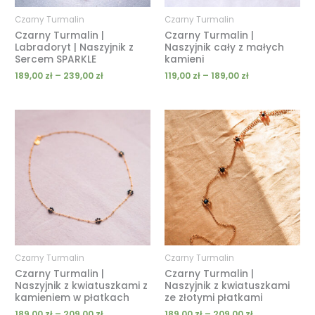
Czarny Turmalin
Czarny Turmalin
Czarny Turmalin |
Czarny Turmalin |
Labradoryt | Naszyjnik z
Naszyjnik cały z małych
Sercem SPARKLE
kamieni
189,00
zł
–
239,00
zł
119,00
zł
–
189,00
zł
Zakres
Zakres
cen:
cen:
od
od
189,00 zł
189,00 zł
do
do
209,00 zł
209,00 zł
Czarny Turmalin
Czarny Turmalin
Czarny Turmalin |
Czarny Turmalin |
Naszyjnik z kwiatuszkami z
Naszyjnik z kwiatuszkami
kamieniem w płatkach
ze złotymi płatkami
189,00
zł
–
209,00
zł
189,00
zł
–
209,00
zł