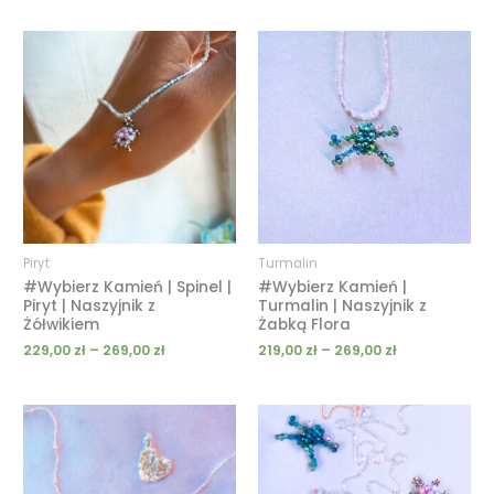
Zakres
Zakres
cen:
cen:
od
od
229,00 zł
219,00 zł
do
do
269,00 zł
269,00 zł
Piryt
Turmalin
#Wybierz Kamień | Spinel |
#Wybierz Kamień |
Piryt | Naszyjnik z
Turmalin | Naszyjnik z
Żółwikiem
Żabką Flora
229,00
zł
–
269,00
zł
219,00
zł
–
269,00
zł
Zakres
Zakres
cen:
cen:
od
od
119,00 zł
139,00 zł
do
do