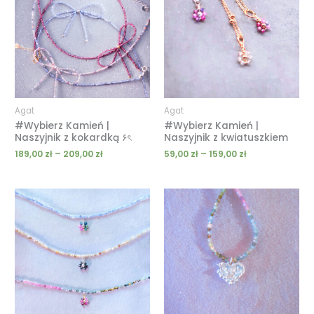
189,00 zł
59,00 zł
do
do
209,00 zł
159,00 zł
Agat
Agat
#Wybierz Kamień |
#Wybierz Kamień |
Naszyjnik z kokardką ۶ৎ
Naszyjnik z kwiatuszkiem
189,00
zł
–
209,00
zł
59,00
zł
–
159,00
zł
Zakres
Zakres
cen:
cen:
od
od
169,00 zł
189,00 zł
do
do
219,00 zł
259,00 zł