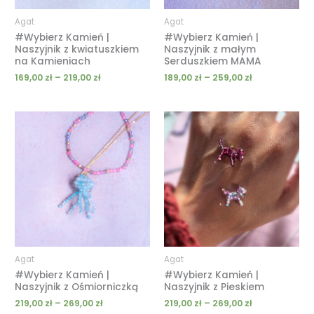
Agat
Agat
#Wybierz Kamień |
#Wybierz Kamień |
Naszyjnik z kwiatuszkiem
Naszyjnik z małym
na Kamieniach
Serduszkiem MAMA
169,00
zł
–
219,00
zł
189,00
zł
–
259,00
zł
Zakres
Zakres
cen:
cen:
od
od
219,00 zł
219,00 zł
do
do
269,00 zł
269,00 zł
Agat
Agat
#Wybierz Kamień |
#Wybierz Kamień |
Naszyjnik z Ośmiorniczką
Naszyjnik z Pieskiem
219,00
zł
–
269,00
zł
219,00
zł
–
269,00
zł