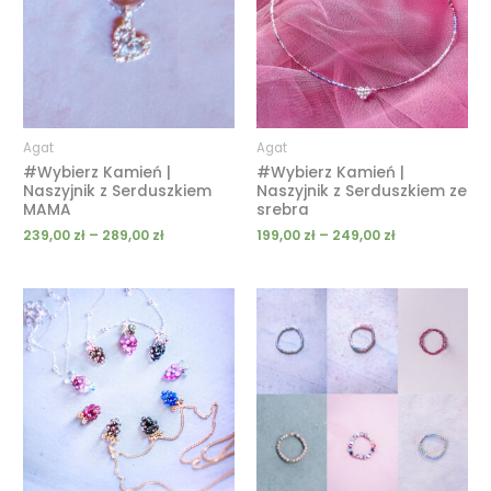
289,00 zł
249,00 zł
Agat
Agat
#Wybierz Kamień |
#Wybierz Kamień |
Naszyjnik z Serduszkiem
Naszyjnik z Serduszkiem ze
MAMA
srebra
239,00
zł
–
289,00
zł
199,00
zł
–
249,00
zł
Zakres
cen:
od
69,00 zł
do
259,00 zł