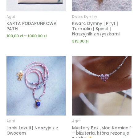
Agat
Kwarc Dymny
KARTA PODARUNKOWA
Kwarc Dymny | Piryt |
PATH
Turmalin | Spinel |
Naszyjnik z szyszkami
100,00
zł
–
1000,00
zł
319,00
zł
Zakres
Zakres
cen:
cen:
od
od
189,00 zł
150,00 zł
do
do
239,00 zł
600,00 zł
Agat
Agat
Lapis Lazuli | Naszyjnik z
Mystery Box „Moc Kamieni”
Owocem
– biżuteria, która rezonuje