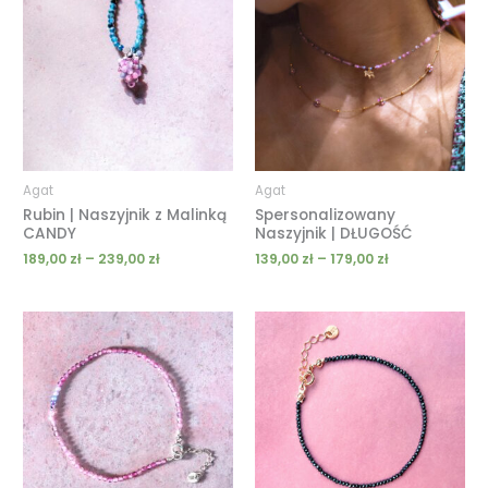
od
od
189,00 zł
139,00 zł
do
do
239,00 zł
179,00 zł
Agat
Agat
Rubin | Naszyjnik z Malinką
Spersonalizowany
CANDY
Naszyjnik | DŁUGOŚĆ
189,00
zł
–
239,00
zł
139,00
zł
–
179,00
zł