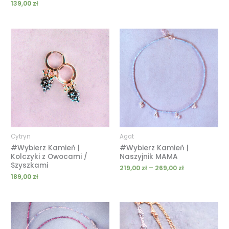
139,00
zł
Zakres
cen:
od
219,00 zł
do
269,00 zł
Cytryn
Agat
#Wybierz Kamień |
#Wybierz Kamień |
Kolczyki z Owocami /
Naszyjnik MAMA
Szyszkami
219,00
zł
–
269,00
zł
189,00
zł
Zakres
Zakres
cen:
cen:
od
od