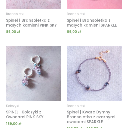
Bransoletki
Bransoletki
Spinel | Bransoletka z
Spinel | Bransoletka z
małych kamieni PINK SKY
małych kamieni SPARKLE
89,00
zł
89,00
zł
Zakres
cen:
od
129,00 zł
do
149,00 zł
Kolczyki
Bransoletki
SPINEL | Kolczyki z
Spinel | Kwarc Dymny |
Owocami PINK SKY
Bransoletka z czarnymi
owocami SPARKLE
189,00
zł