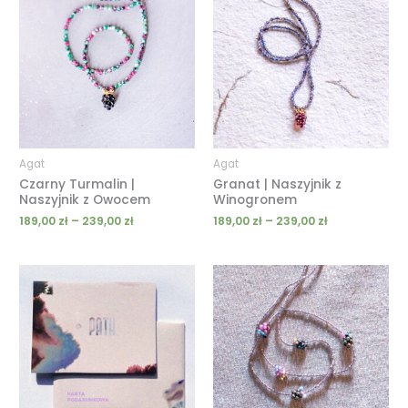
od
od
189,00 zł
189,00 zł
do
do
239,00 zł
239,00 zł
Agat
Agat
Czarny Turmalin |
Granat | Naszyjnik z
Naszyjnik z Owocem
Winogronem
189,00
zł
–
239,00
zł
189,00
zł
–
239,00
zł
Zakres
cen:
od
100,00 zł
do
1000,00 zł