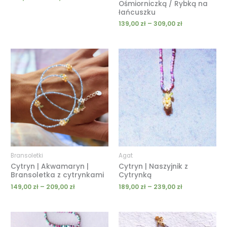
Ośmiorniczką / Rybką na
łańcuszku
139,00
zł
–
309,00
zł
Zakres
Zakres
cen:
cen:
od
od
149,00 zł
189,00 zł
do
do
209,00 zł
239,00 zł
Bransoletki
Agat
Cytryn | Akwamaryn |
Cytryn | Naszyjnik z
Bransoletka z cytrynkami
Cytrynką
149,00
zł
–
209,00
zł
189,00
zł
–
239,00
zł
Zakres
Zakres
cen:
cen: