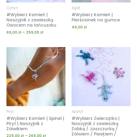
Cytryn
Agat
#Wybierz Kamień |
#Wybierz Kamień |
Naszyjnik z zawieszką
Pierścionek na gumce
Owocem na łańcuszku
49,00
zł
69,00
zł
–
259,00
zł
Zakres
Zakres
cen:
cen:
od
od
229,00 zł
139,00 zł
do
do
269,00 zł
309,00 zł
Piryt
Apatyt
#Wybierz Kamień | Spinel |
#Wybierz Zwierzątko |
Piryt | Naszyjnik z
Naszyjnik z zawieszką
Żółwikiem
Żabką / Jaszczurką /
Żółwiem / Pieskiem /
229,00
zł
–
269,00
zł