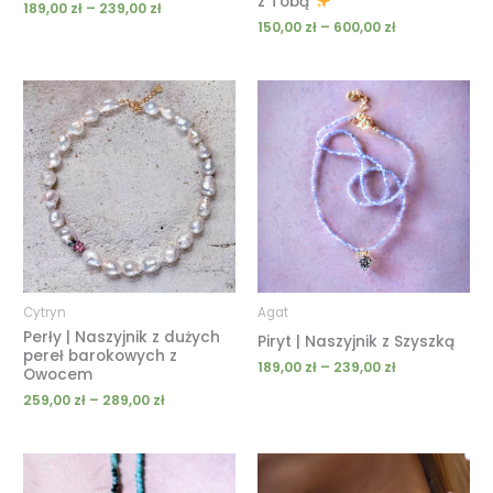
z Tobą
189,00
zł
–
239,00
zł
150,00
zł
–
600,00
zł
Zakres
Zakres
cen:
cen:
od
od
259,00 zł
189,00 zł
do
do
289,00 zł
239,00 zł
Cytryn
Agat
Perły | Naszyjnik z dużych
Piryt | Naszyjnik z Szyszką
pereł barokowych z
189,00
zł
–
239,00
zł
Owocem
259,00
zł
–
289,00
zł
Zakres
Zakres
cen:
cen: