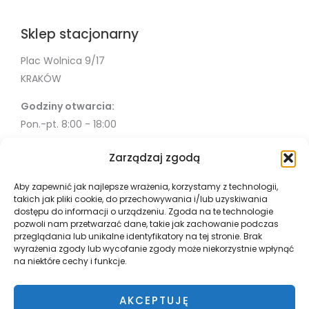
Sklep stacjonarny
Plac Wolnica 9/17
KRAKÓW
Godziny otwarcia:
Pon.-pt. 8:00 - 18:00
Sob. 10:00 - 18:00
Zarządzaj zgodą
Info
Aby zapewnić jak najlepsze wrażenia, korzystamy z technologii,
takich jak pliki cookie, do przechowywania i/lub uzyskiwania
Misja
dostępu do informacji o urządzeniu. Zgoda na te technologie
Współpraca
pozwoli nam przetwarzać dane, takie jak zachowanie podczas
przeglądania lub unikalne identyfikatory na tej stronie. Brak
Polityka Prywatności
wyrażenia zgody lub wycofanie zgody może niekorzystnie wpłynąć
Płatnosci i wysyłka
na niektóre cechy i funkcje.
Zwroty
Regulamin
AKCEPTUJĘ