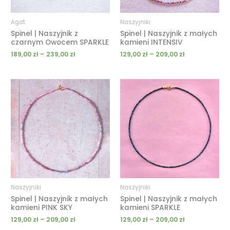
Agat
Naszyjniki
Spinel | Naszyjnik z
Spinel | Naszyjnik z małych
czarnym Owocem SPARKLE
kamieni INTENSIV
189,00
zł
–
239,00
zł
129,00
zł
–
209,00
zł
Zakres
Zakres
cen:
cen:
od
od
129,00 zł
129,00 zł
do
do
209,00 zł
209,00 zł
Naszyjniki
Naszyjniki
Spinel | Naszyjnik z małych
Spinel | Naszyjnik z małych
kamieni PINK SKY
kamieni SPARKLE
129,00
zł
–
209,00
zł
129,00
zł
–
209,00
zł