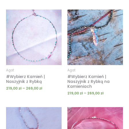
Zakres
Zakres
cen:
cen:
od
od
219,00 zł
219,00 zł
do
do
269,00 zł
269,00 zł
Agat
Agat
#Wybierz Kamień |
#Wybierz Kamień |
Naszyjnik z Rybką
Naszyjnik z Rybką na
Kamieniach
219,00
zł
–
269,00
zł
219,00
zł
–
269,00
zł
Zakres
Zakres
cen:
cen:
od
od
239,00 zł
199,00 zł
do
do