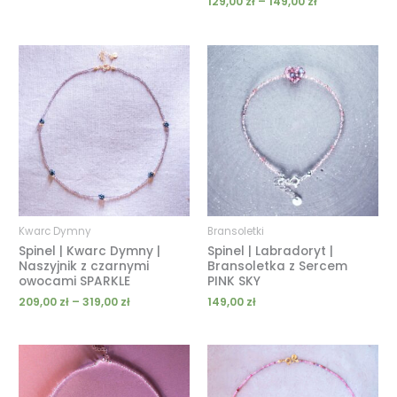
129,00
zł
–
149,00
zł
Zakres
cen:
od
209,00 zł
do
319,00 zł
Kwarc Dymny
Bransoletki
Spinel | Kwarc Dymny |
Spinel | Labradoryt |
Naszyjnik z czarnymi
Bransoletka z Sercem
owocami SPARKLE
PINK SKY
209,00
zł
–
319,00
zł
149,00
zł
Zakres
Zakres
cen:
cen:
od
od
189,00 zł
119,00 zł