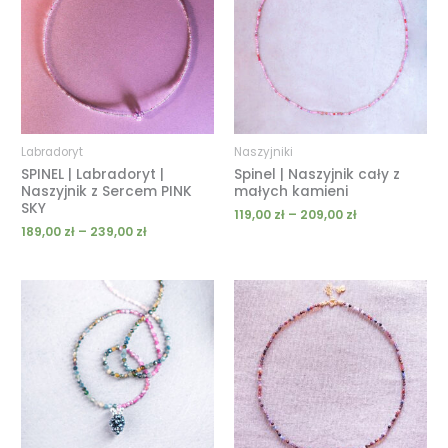
do
do
239,00 zł
209,00 zł
Labradoryt
Naszyjniki
SPINEL | Labradoryt |
Spinel | Naszyjnik cały z
Naszyjnik z Sercem PINK
małych kamieni
SKY
119,00
zł
–
209,00
zł
189,00
zł
–
239,00
zł
Zakres
Zakres
cen:
cen:
od
od
189,00 zł
129,00 zł
do
do
239,00 zł
209,00 zł