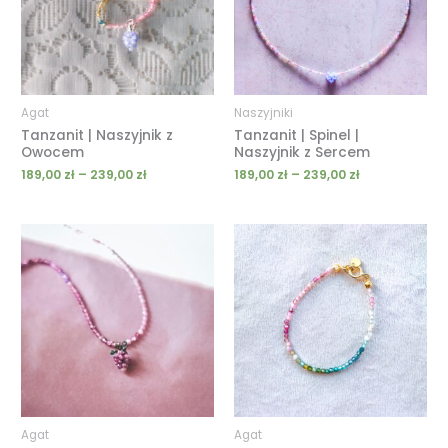
Agat
Naszyjniki
Tanzanit | Naszyjnik z
Tanzanit | Spinel |
Owocem
Naszyjnik z Sercem
189,00
zł
–
239,00
zł
189,00
zł
–
239,00
zł
Zakres
Zakres
cen:
cen:
od
od
189,00 zł
49,00 zł
do
do
239,00 zł
69,00 zł
Agat
Agat