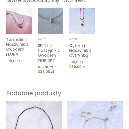
Może spodoba się również…
Zakres
Zakres
cen:
cen:
od
od
189,00 zł
189,00 zł
do
do
239,00 zł
239,00 zł
Turmalin |
Agat
Agat
Naszyjnik z
SPINEL |
Cytryn |
Owocem
Naszyjnik z
Naszyjnik z
FLORA
Owocem
Cytrynką
PINK SKY
189,00
zł
189,00
zł
–
239,00
zł
189,00
zł
–
239,00
zł
Podobne produkty
Zakres
cen:
od
119,00 zł
do
189,00 zł