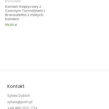
Bransoletki
Kamień Księżycowy z
Czarnym Turmalinem |
Bransoletka z małych
kamieni
89,00
zł
Kontakt
Sylwia Dybich
sylwia@path.pl
+48 881-207-774