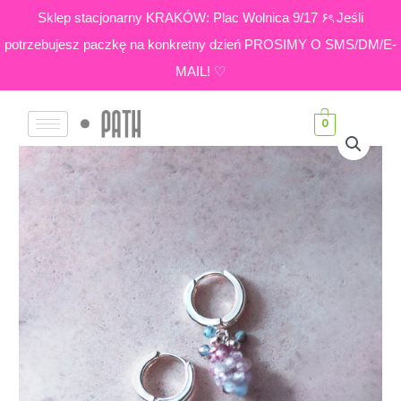
Skip
Sklep stacjonarny KRAKÓW: Plac Wolnica 9/17 ۶ৎ Jeśli
to
potrzebujesz paczkę na konkretny dzień PROSIMY O SMS/DM/E-
content
MAIL! ♡
0
ilość
SPINEL
|
Kolczyki
z
Owocami
PINK
SKY