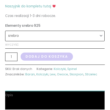
Naszyjnik do kompletu tutaj
Czas realizacji 1-3 dni robocze.
Elementy srebro 925
WYCZYŚĆ
DODAJ DO KOSZYKA
SKU:
Brak danych
Kategorie:
Kolczyki
,
Spinel
Znaczników:
Baran
,
Kolczyki
,
Lew
,
Owoce
,
Skorpion
,
Strzelec
Opis
Informacje dodatkowe