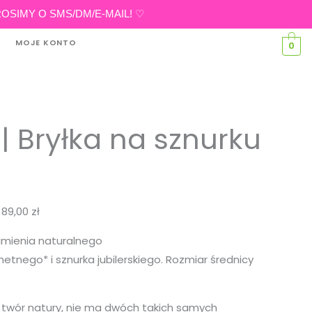
eń PROSIMY O SMS/DM/E-MAIL! ♡
MOJE KONTO
0
| Bryłka na sznurku
:
89,00
zł
amienia naturalnego
tnego* i sznurka jubilerskiego. Rozmiar średnicy
 twór natury, nie ma dwóch takich samych