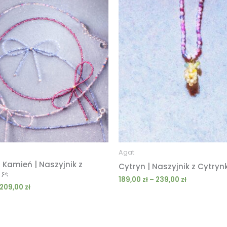
cen:
cen:
od
od
189,00 zł
189,00 zł
do
do
209,00 zł
239,00 zł
Agat
Kamień | Naszyjnik z
Cytryn | Naszyjnik z Cytryn
۶ৎ
189,00
zł
–
239,00
zł
209,00
zł