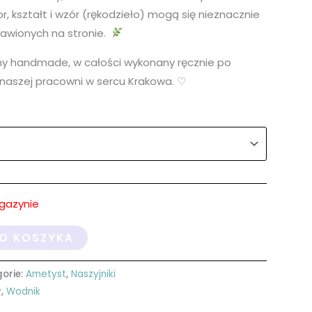
r, kształt i wzór (rękodzieło) mogą się nieznacznie
tawionych na stronie.
ny handmade, w całości wykonany ręcznie po
naszej pracowni w sercu Krakowa. ♡
gazynie
O KOSZYKA
orie:
Ametyst
,
Naszyjniki
y
,
Wodnik