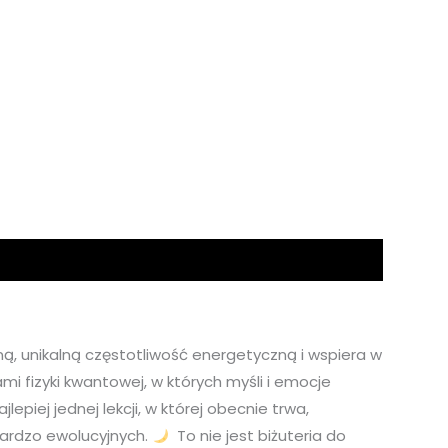
, unikalną częstotliwość energetyczną i wspiera w
i fizyki kwantowej, w których myśli i emocje
piej jednej lekcji, w której obecnie trwa,
bardzo ewolucyjnych.
To nie jest biżuteria do