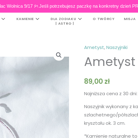
ac Wolnica 9/17 ۶ৎ Jeśli potrzebujesz paczkę na konkretny dzi
KAMIENIE
DLA ZODIAKU
O TWÓRCY
MISJA
| ASTRO |
Ametyst
,
Naszyjniki
ilość
Ametyst 
Ametyst
|
Bryłka
89,00
zł
na
sznurku
Najniższa cena z 30 dni
Naszyjnik wykonany z k
szlachetnego/półszlache
kryształu ok. 3 cm.
*Kamienie naturalne to