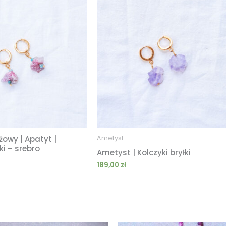
żowy | Apatyt |
Ametyst
ki – srebro
Ametyst | Kolczyki bryłki
189,00
zł
Zakres
Zakres