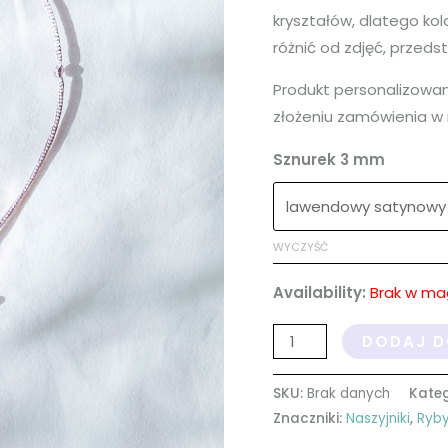
kryształów, dlatego kolo
różnić od zdjęć, przeds
Produkt personalizowa
złożeniu zamówienia w 
Sznurek 3 mm
WYCZYŚĆ
Availability:
Brak w ma
DODAJ D
SKU:
Brak danych
Kateg
Znaczniki:
Naszyjniki
,
Ryb