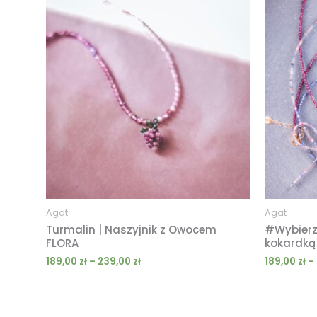
cen:
od
189,00 zł
do
239,00 zł
Agat
Agat
Turmalin | Naszyjnik z Owocem
#Wybierz 
FLORA
kokardką 
189,00
zł
–
239,00
zł
189,00
zł
–