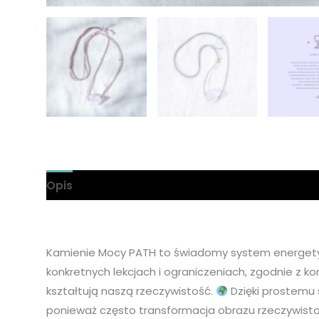
Opis
Informacje dodatkowe
Kamienie Mocy PATH to świadomy system energety
konkretnych lekcjach i ograniczeniach, zgodnie z k
kształtują naszą rzeczywistość.
Dzięki prostemu s
ponieważ często transformacja obrazu rzeczywistoś