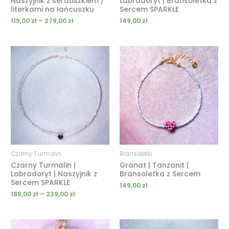
Naszyjnik z serduszkiem /
Labradoryt | Bransoletka z
literkami na łańcuszku
Sercem SPARKLE
119,00
zł
–
279,00
zł
149,00
zł
Zakres
cen:
od
189,00 zł
do
239,00 zł
Czarny Turmalin
Bransoletki
Czarny Turmalin |
Granat | Tanzanit |
Labradoryt | Naszyjnik z
Bransoletka z Sercem
Sercem SPARKLE
149,00
zł
189,00
zł
–
239,00
zł
Zakres