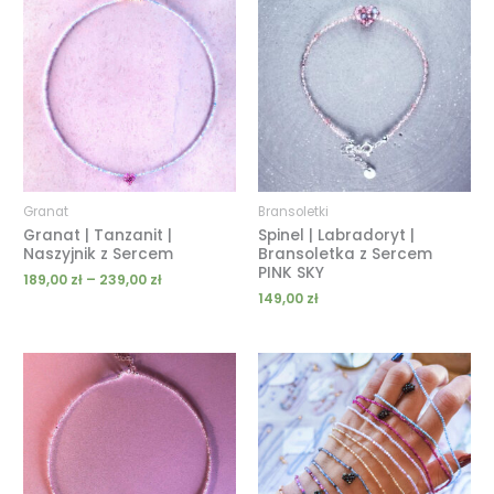
cen:
od
189,00 zł
do
239,00 zł
Granat
Bransoletki
Granat | Tanzanit |
Spinel | Labradoryt |
Naszyjnik z Sercem
Bransoletka z Sercem
PINK SKY
189,00
zł
–
239,00
zł
149,00
zł
Zakres
Zakres
cen:
cen:
od
od
189,00 zł
189,00 zł
do
do
239,00 zł
239,00 zł