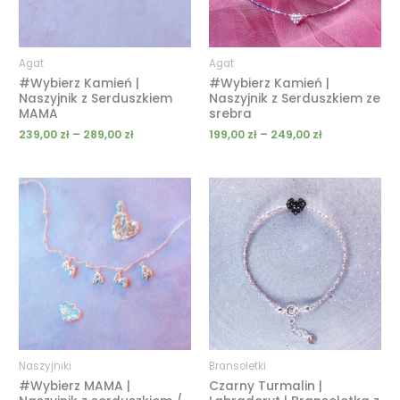
Agat
Agat
#Wybierz Kamień |
#Wybierz Kamień |
Naszyjnik z Serduszkiem
Naszyjnik z Serduszkiem ze
MAMA
srebra
239,00
zł
–
289,00
zł
199,00
zł
–
249,00
zł
Zakres
cen:
od
119,00 zł
do
279,00 zł
Naszyjniki
Bransoletki
#Wybierz MAMA |
Czarny Turmalin |