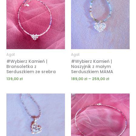
od
189,00 zł
do
259,00 zł
Agat
Agat
#Wybierz Kamień |
#Wybierz Kamień |
Bransoletka z
Naszyjnik z małym
Serduszkiem ze srebra
Serduszkiem MAMA
139,00
zł
189,00
zł
–
259,00
zł
Zakres
Zakres
cen:
cen:
od
od
239,00 zł
199,00 zł
do
do
289,00 zł
249,00 zł