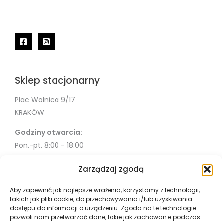
Sklep stacjonarny
Plac Wolnica 9/17
KRAKÓW
Godziny otwarcia:
Pon.-pt. 8:00 - 18:00
Sob. 10:00 - 18:00
Zarządzaj zgodą
Info
Aby zapewnić jak najlepsze wrażenia, korzystamy z technologii,
takich jak pliki cookie, do przechowywania i/lub uzyskiwania
Misja
dostępu do informacji o urządzeniu. Zgoda na te technologie
Współpraca
pozwoli nam przetwarzać dane, takie jak zachowanie podczas