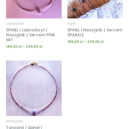
Labradoryt
Agat
SPINEL | Labradoryt |
SPINEL | Naszyjnik z Sercem
Naszyjnik z Sercem PINK
SPARKLE
SKY
189,00
zł
–
239,00
zł
189,00
zł
–
239,00
zł
Zakres
cen:
od
189,00 zł
do
239,00 zł
Naszyjniki
Tanzanit | Spinel |