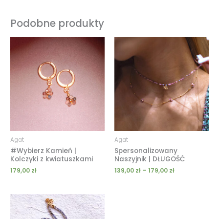
Podobne produkty
Zakres
cen:
od
139,00 zł
do
179,00 zł
Agat
Agat
#Wybierz Kamień |
Spersonalizowany
Kolczyki z kwiatuszkami
Naszyjnik | DŁUGOŚĆ
179,00
zł
139,00
zł
–
179,00
zł
Zakres
cen:
od