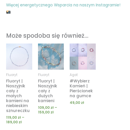
Więcej energetycznego Wsparcia na naszym Instagramie!
Może spodoba się również…
Zakres
Zakres
cen:
cen:
od
od
119,00 zł
109,00 zł
do
do
189,00 zł
159,00 zł
Fluoryt
Fluoryt
Agat
Fluoryt |
Fluoryt |
#Wybierz
Naszyjnik
Naszyjnik
Kamień |
cały z
cały z
Pierścionek
małych
dużych
na gumce
kamieni na
kamieni
49,00
zł
niebieskim
109,00
zł
–
sznureczku
159,00
zł
119,00
zł
–
189,00
zł