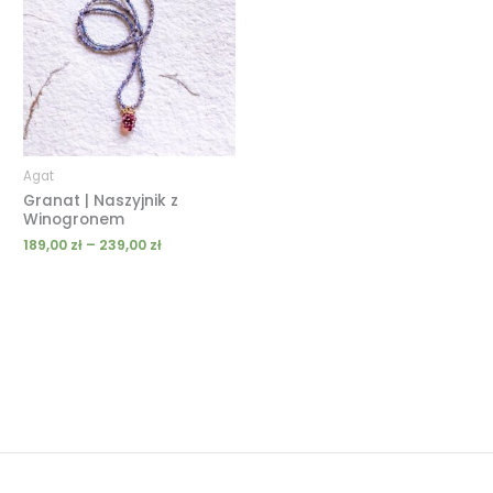
189,00 zł
do
239,00 zł
Agat
Granat | Naszyjnik z
Winogronem
189,00
zł
–
239,00
zł