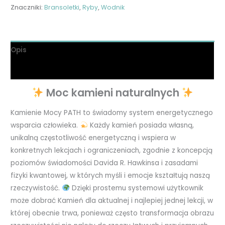
Znaczniki:
Bransoletki
,
Ryby
,
Wodnik
Opis
Informacje dodatkowe
Moc kamieni naturalnych
Kamienie Mocy PATH to świadomy system energetycznego
wsparcia człowieka.
Każdy kamień posiada własną,
unikalną częstotliwość energetyczną i wspiera w
konkretnych lekcjach i ograniczeniach, zgodnie z koncepcją
poziomów świadomości Davida R. Hawkinsa i zasadami
fizyki kwantowej, w których myśli i emocje kształtują naszą
rzeczywistość.
Dzięki prostemu systemowi użytkownik
może dobrać Kamień dla aktualnej i najlepiej jednej lekcji, w
której obecnie trwa, ponieważ często transformacja obrazu