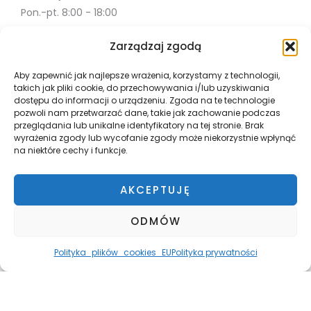
Pon.-pt. 8:00 - 18:00
Sob. 10:00 - 18:00
Zarządzaj zgodą
Info
Aby zapewnić jak najlepsze wrażenia, korzystamy z technologii,
takich jak pliki cookie, do przechowywania i/lub uzyskiwania
Misja
dostępu do informacji o urządzeniu. Zgoda na te technologie
Współpraca
pozwoli nam przetwarzać dane, takie jak zachowanie podczas
przeglądania lub unikalne identyfikatory na tej stronie. Brak
Polityka Prywatności
wyrażenia zgody lub wycofanie zgody może niekorzystnie wpłynąć
Płatnosci i wysyłka
na niektóre cechy i funkcje.
Zwroty
Regulamin
AKCEPTUJĘ
ODMÓW
Polityka_plików_cookies_EU
Polityka prywatności
Copyright © 2026 Path
Powered by Path