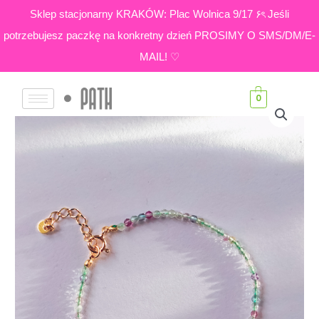
Skip
Sklep stacjonarny KRAKÓW: Plac Wolnica 9/17 ۶ৎ Jeśli
to
potrzebujesz paczkę na konkretny dzień PROSIMY O SMS/DM/E-
content
MAIL! ♡
0
ilość
Fluoryt
|
Bransoletka
cała
z
małych
kamieni
na
zielonym
sznureczku