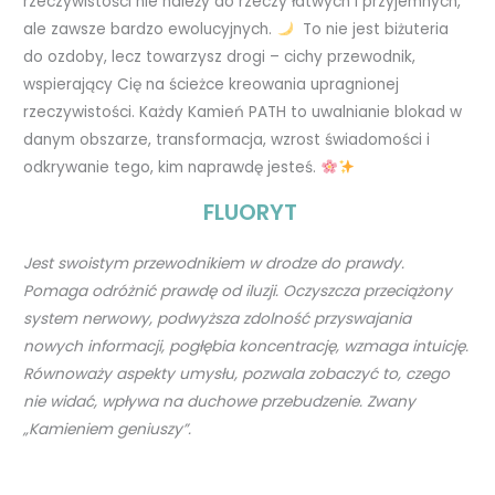
rzeczywistości nie należy do rzeczy łatwych i przyjemnych,
ale zawsze bardzo ewolucyjnych.
To nie jest biżuteria
do ozdoby, lecz towarzysz drogi – cichy przewodnik,
wspierający Cię na ścieżce kreowania upragnionej
rzeczywistości. Każdy Kamień PATH to uwalnianie blokad w
danym obszarze, transformacja, wzrost świadomości i
odkrywanie tego, kim naprawdę jesteś.
FLUORYT
Jest swoistym przewodnikiem w drodze do prawdy.
Pomaga odróżnić prawdę od iluzji.
Oczyszcza przeciążony
system nerwowy,
podwyższa zdolność przyswajania
nowych informacji,
pogłębia koncentrację, wzmaga intuicję.
Równoważy aspekty umysłu, pozwala zobaczyć to, czego
nie widać, wpływa na duchowe przebudzenie.
Zwany
„Kamieniem geniuszy”.