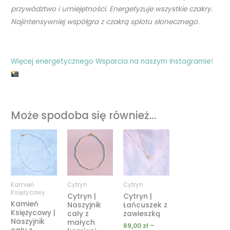
przywództwo i umiejętności. Energetyzuje wszystkie czakry.
Najintensywniej współgra z czakrą splotu słonecznego.
Więcej energetycznego Wsparcia na naszym Instagramie!
Może spodoba się również…
Zakres
Zakres
Zakres
cen:
cen:
cen:
od
od
od
119,00 zł
129,00 zł
69,00 zł
do
do
do
189,00 zł
199,00 zł
209,00 zł
Kamień
Cytryn
Cytryn
Księżycowy
Cytryn |
Cytryn |
Kamień
Naszyjnik
Łańcuszek z
Księżycowy |
cały z
zawieszką
Naszyjnik
małych
69,00
zł
–