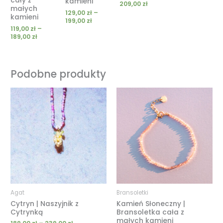
cały z
kamieni
209,00
zł
małych
129,00
zł
–
kamieni
199,00
zł
119,00
zł
–
189,00
zł
Podobne produkty
Zakres
cen:
od
189,00 zł
do
239,00 zł
Agat
Bransoletki
Cytryn | Naszyjnik z
Kamień Słoneczny |
Cytrynką
Bransoletka cała z
małych kamieni