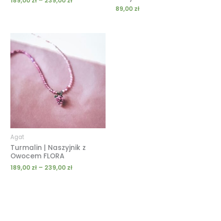
189,00
zł
–
239,00
zł
89,00
zł
Zakres
cen:
od
189,00 zł
do
239,00 zł
Agat
Turmalin | Naszyjnik z
Owocem FLORA
189,00
zł
–
239,00
zł