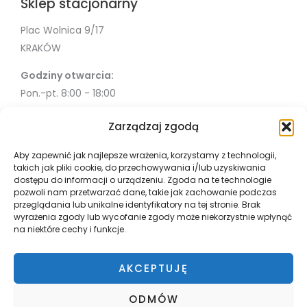
Sklep stacjonarny
Plac Wolnica 9/17
KRAKÓW
Godziny otwarcia:
Pon.-pt. 8:00 - 18:00
Sob. 10:00 - 18:00
Zarządzaj zgodą
Info
Aby zapewnić jak najlepsze wrażenia, korzystamy z technologii,
takich jak pliki cookie, do przechowywania i/lub uzyskiwania
Misja
dostępu do informacji o urządzeniu. Zgoda na te technologie
Współpraca
pozwoli nam przetwarzać dane, takie jak zachowanie podczas
przeglądania lub unikalne identyfikatory na tej stronie. Brak
Polityka Prywatności
wyrażenia zgody lub wycofanie zgody może niekorzystnie wpłynąć
Płatnosci i wysyłka
na niektóre cechy i funkcje.
Zwroty
Regulamin
AKCEPTUJĘ
ODMÓW