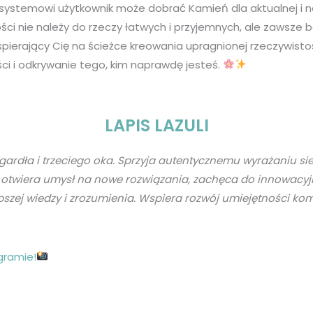
ystemowi użytkownik może dobrać Kamień dla aktualnej i najle
ci nie należy do rzeczy łatwych i przyjemnych, ale zawsze 
spierający Cię na ścieżce kreowania upragnionej rzeczywist
i i odkrywanie tego, kim naprawdę jesteś.
LAPIS LAZULI
akrą gardła i trzeciego oka. Sprzyja autentycznemu wyrażani
otwiera umysł na nowe rozwiązania, zachęca do innowacyjneg
szej wiedzy i zrozumienia. Wspiera rozwój umiejętności kom
gramie!