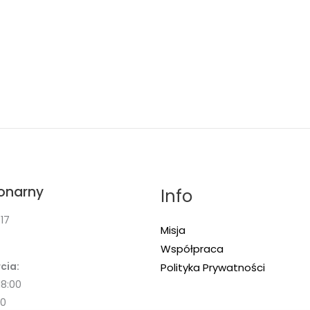
jonarny
Info
17
Misja
Współpraca
cia:
Polityka Prywatności
18:00
00