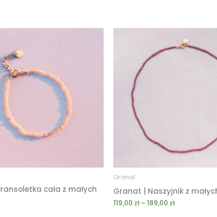
Zakres
cen:
od
119,00 zł
do
189,00 zł
Granat
Bransoletka cała z małych
Granat | Naszyjnik z małyc
119,00
zł
–
189,00
zł