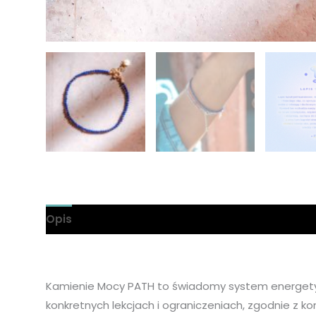
Opis
Informacje dodatkowe
Kamienie Mocy PATH to świadomy system energety
konkretnych lekcjach i ograniczeniach, zgodnie z k