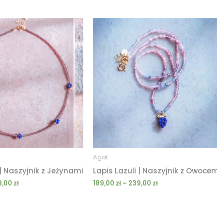
Zakres
Zakres
cen:
cen:
od
od
209,00 zł
189,00 zł
do
do
319,00 zł
239,00 zł
Agat
 | Naszyjnik z Jeżynami
Lapis Lazuli | Naszyjnik z Owoce
9,00
zł
189,00
zł
–
239,00
zł