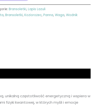
orie:
Bransoletki
,
Lapis Lazuli
ęta
,
Bransoletki
,
Koziorożec
,
Panna
,
Waga
,
Wodnik
, unikalną częstotliwość energetyczną i wspiera w
i fizyki kwantowej, w których myśli i emocje