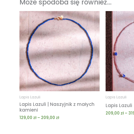
Może spodoba się również…
Zakres
cen:
od
129,00 zł
do
209,00 zł
Lapis Lazuli
Lapis Lazuli
Lapis Lazuli | Naszyjnik z małych
Lapis Lazuli
kamieni
209,00
zł
–
31
129,00
zł
–
209,00
zł