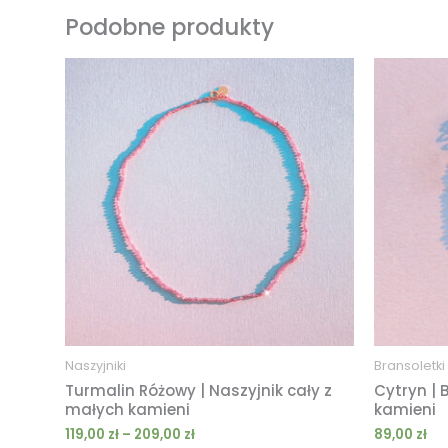
Podobne produkty
Zakres
cen:
od
119,00 zł
do
209,00 zł
Naszyjniki
Bransoletki
Turmalin Różowy | Naszyjnik cały z
Cytryn | 
małych kamieni
kamieni
119,00
zł
–
209,00
zł
89,00
zł