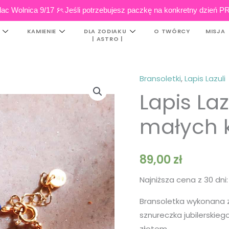
ac Wolnica 9/17 ۶ৎ Jeśli potrzebujesz paczkę na konkretny dzi
KAMIENIE
DLA ZODIAKU
O TWÓRCY
MISJA
| ASTRO |
Bransoletki
,
Lapis Lazuli
ilość
Lapis Laz
Lapis
Lazuli
małych 
|
Bransoletka
z
89,00
zł
małych
kamieni
Najniższa cena z 30 dni
Bransoletka wykonana z
sznureczka jubilerskieg
złotem.