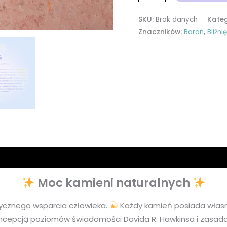
SKU:
Brak danych
Kateg
Znaczników:
Baran
,
Bliźni
Moc kamieni naturalnych
cznego wsparcia człowieka.
Każdy kamień posiada własną
oncepcją poziomów świadomości Davida R. Hawkinsa i zasadam