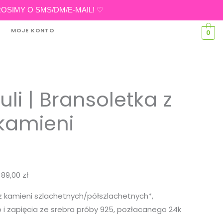
eń PROSIMY O SMS/DM/E-MAIL! ♡
MOJE KONTO
0
uli | Bransoletka z
kamieni
:
89,00
zł
 kamieni szlachetnych/półszlachetnych*,
o i zapięcia ze srebra próby 925, pozłacanego 24k