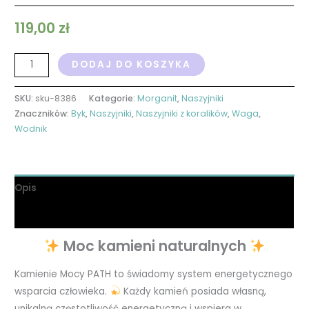
119,00
zł
DODAJ DO KOSZYKA
SKU:
sku-8386
Kategorie:
Morganit
,
Naszyjniki
Znaczników:
Byk
,
Naszyjniki
,
Naszyjniki z koralików
,
Waga
,
Wodnik
Opis
Informacje dodatkowe
Moc kamieni naturalnych
Kamienie Mocy PATH to świadomy system energetycznego
wsparcia człowieka.
Każdy kamień posiada własną,
unikalną częstotliwość energetyczną i wspiera w