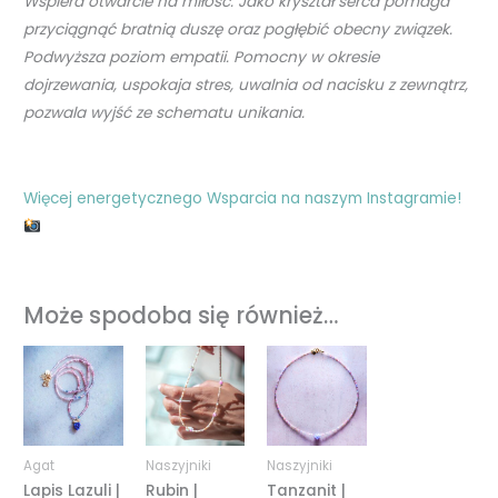
Wspiera otwarcie na miłość.
Jako kryształ serca pomaga
przyciągnąć
bratnią duszę oraz pogłębić obecny związek.
Podwyższa poziom empatii.
Pomocny w okresie
dojrzewania, uspokaja
stres, uwalnia od nacisku z zewnątrz,
pozwala wyjść ze schematu unikania.
Więcej energetycznego Wsparcia na naszym Instagramie!
Może spodoba się również…
Zakres
Zakres
Zakres
cen:
cen:
cen:
od
od
od
189,00 zł
209,00 zł
189,00 zł
do
do
do
239,00 zł
319,00 zł
239,00 zł
Agat
Naszyjniki
Naszyjniki
Lapis Lazuli |
Rubin |
Tanzanit |