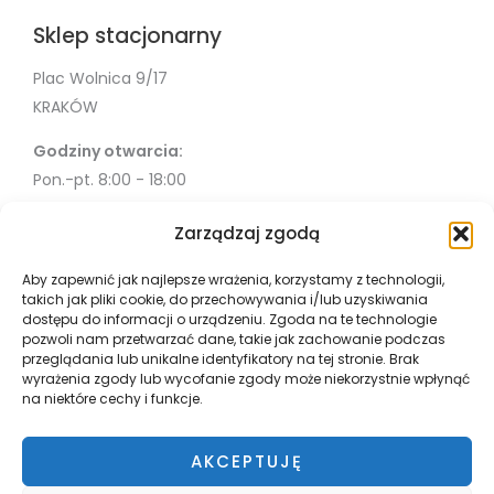
Sklep stacjonarny
Plac Wolnica 9/17
KRAKÓW
Godziny otwarcia:
Pon.-pt. 8:00 - 18:00
Sob. 10:00 - 18:00
Zarządzaj zgodą
Info
Aby zapewnić jak najlepsze wrażenia, korzystamy z technologii,
takich jak pliki cookie, do przechowywania i/lub uzyskiwania
Misja
dostępu do informacji o urządzeniu. Zgoda na te technologie
Współpraca
pozwoli nam przetwarzać dane, takie jak zachowanie podczas
przeglądania lub unikalne identyfikatory na tej stronie. Brak
Polityka Prywatności
wyrażenia zgody lub wycofanie zgody może niekorzystnie wpłynąć
Płatnosci i wysyłka
na niektóre cechy i funkcje.
Zwroty
Regulamin
AKCEPTUJĘ