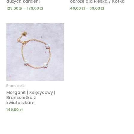
dużych kamieni
obroże dla Pieska / Kotka
129,00
zł
–
179,00
zł
49,00
zł
–
69,00
zł
Bransoletki
Morganit | Księżycowy |
Bransoletka z
kwiatuszkami
149,00
zł