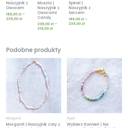
Naszyjnik z
Muszla |
Spinel |
Owocem
Naszyjnik z
Naszyjnik z
Owocami
Sercem
189,00
zł
–
Candy
239,00
zł
189,00
zł
–
239,00
zł
209,00
zł
–
319,00
zł
Podobne produkty
Zakres
Zakres
cen:
cen:
od
od
129,00 zł
49,00 zł
do
do
179,00 zł
69,00 zł
Morganit
Agat
Morganit | Naszyjnik cały z
Wybierz Kamień | Na