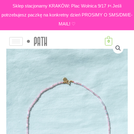
Skip
Sklep stacjonarny KRAKÓW: Plac Wolnica 9/17 ۶ৎ Jeśli
to
potrzebujesz paczkę na konkretny dzień PROSIMY O SMS/DM/E-
content
MAIL! ♡
0
ilość
Zakres
Morganit
cen:
|
Naszyjnik
od
cały
119,00 zł
z
małych
do
kamieni
189,00 zł