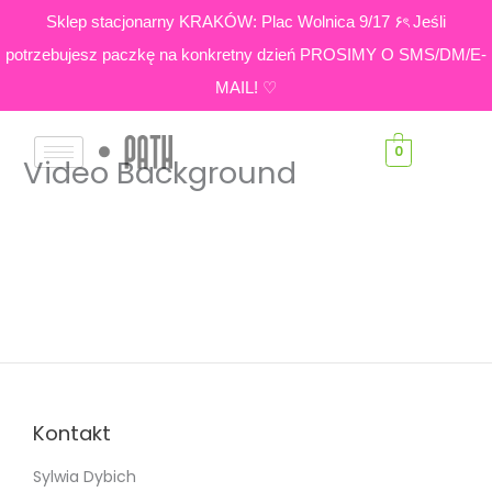
Skip
Sklep stacjonarny KRAKÓW: Plac Wolnica 9/17 ۶ৎ Jeśli
to
potrzebujesz paczkę na konkretny dzień PROSIMY O SMS/DM/E-
content
MAIL! ♡
0
Video Background
Kontakt
Sylwia Dybich