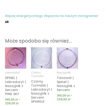
Więcej energetycznego Wsparcia na naszym Instagramie!
Może spodoba się również…
Zakres
Zakres
Zakres
cen:
cen:
cen:
od
od
od
189,00 zł
189,00 zł
189,00 zł
do
do
do
239,00 zł
239,00 zł
239,00 zł
Labradoryt
Czarny
Naszyjniki
Turmalin
SPINEL |
Tanzanit |
Czarny
Labradoryt |
Spinel |
Turmalin |
Naszyjnik z
Naszyjnik z
Labradoryt |
Sercem
Sercem
Naszyjnik z
PINK SKY
189,00
zł
–
Sercem
239,00
zł
189,00
zł
–
SPARKLE
239,00
zł