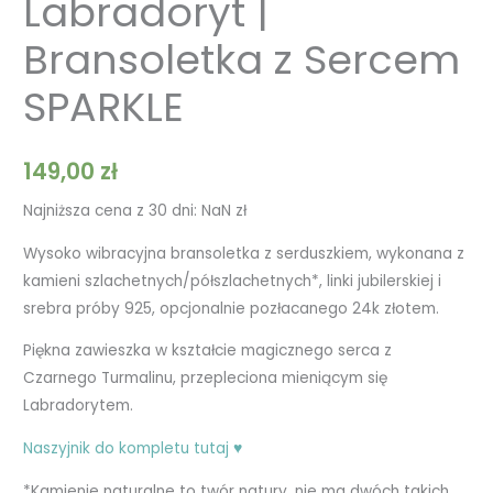
Labradoryt |
Bransoletka z Sercem
SPARKLE
149,00
zł
Najniższa cena z 30 dni:
NaN
zł
Wysoko wibracyjna bransoletka z serduszkiem, wykonana z
kamieni szlachetnych/półszlachetnych*, linki jubilerskiej i
srebra próby 925, opcjonalnie pozłacanego 24k złotem.
Piękna zawieszka w kształcie magicznego serca z
Czarnego Turmalinu, przepleciona mieniącym się
Labradorytem.
Naszyjnik do kompletu tutaj ♥
*Kamienie naturalne to twór natury, nie ma dwóch takich