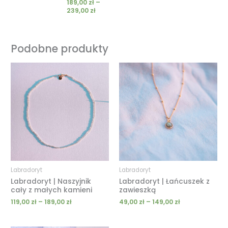
189,00
zł
–
239,00
zł
Podobne produkty
Zakres
Zakres
cen:
cen:
od
od
119,00 zł
49,00 zł
do
do
189,00 zł
149,00 zł
Labradoryt
Labradoryt
Labradoryt | Naszyjnik
Labradoryt | Łańcuszek z
cały z małych kamieni
zawieszką
119,00
zł
–
189,00
zł
49,00
zł
–
149,00
zł