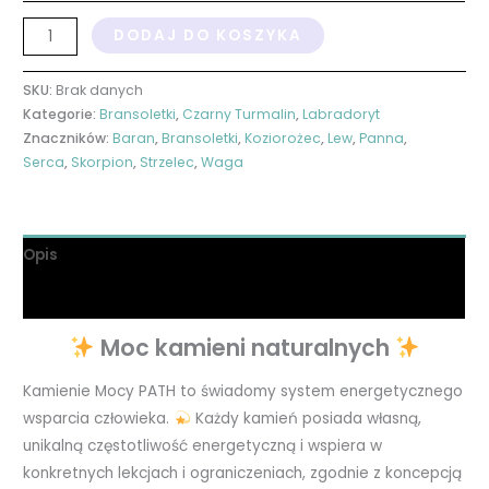
DODAJ DO KOSZYKA
SKU:
Brak danych
Kategorie:
Bransoletki
,
Czarny Turmalin
,
Labradoryt
Znaczników:
Baran
,
Bransoletki
,
Koziorożec
,
Lew
,
Panna
,
Serca
,
Skorpion
,
Strzelec
,
Waga
Opis
Informacje dodatkowe
Moc kamieni naturalnych
Kamienie Mocy PATH to świadomy system energetycznego
wsparcia człowieka.
Każdy kamień posiada własną,
unikalną częstotliwość energetyczną i wspiera w
konkretnych lekcjach i ograniczeniach, zgodnie z koncepcją