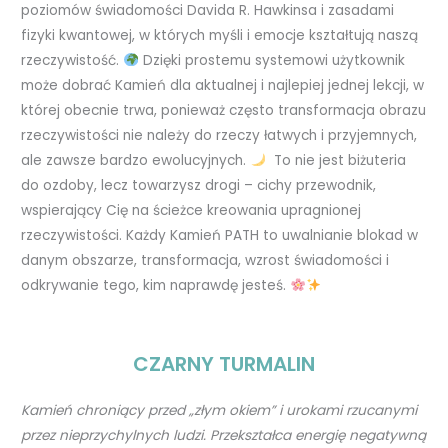
poziomów świadomości Davida R. Hawkinsa i zasadami
fizyki kwantowej, w których myśli i emocje kształtują naszą
rzeczywistość.
Dzięki prostemu systemowi użytkownik
może dobrać Kamień dla aktualnej i najlepiej jednej lekcji, w
której obecnie trwa, ponieważ często transformacja obrazu
rzeczywistości nie należy do rzeczy łatwych i przyjemnych,
ale zawsze bardzo ewolucyjnych.
To nie jest biżuteria
do ozdoby, lecz towarzysz drogi – cichy przewodnik,
wspierający Cię na ścieżce kreowania upragnionej
rzeczywistości. Każdy Kamień PATH to uwalnianie blokad w
danym obszarze, transformacja, wzrost świadomości i
odkrywanie tego, kim naprawdę jesteś.
CZARNY TURMALIN
Kamień chroniący przed „złym okiem” i urokami rzucanymi
przez nieprzychylnych ludzi. Przekształca energię negatywną