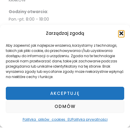
KRAKÓW
Godziny otwarcia:
Pon.-pt. 8:00 - 18:00
Sob. 10:00 - 18:00
Zarządzaj zgodą
Info
Aby zapewnić jak najlepsze wrażenia, korzystamy z technologii,
takich jak pliki cookie, do przechowywania i/lub uzyskiwania
Misja
dostępu do informacji o urządzeniu. Zgoda na te technologie
Współpraca
pozwoli nam przetwarzać dane, takie jak zachowanie podczas
przeglądania lub unikalne identyfikatory na tej stronie. Brak
Polityka Prywatności
wyrażenia zgody lub wycofanie zgody może niekorzystnie wpłynąć
Płatnosci i wysyłka
na niektóre cechy i funkcje.
Zwroty
Regulamin
AKCEPTUJĘ
ODMÓW
Polityka_plików_cookies_EU
Polityka prywatności