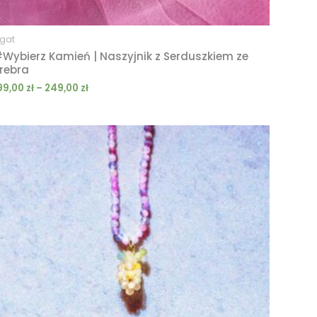
gat
Wybierz Kamień | Naszyjnik z Serduszkiem ze
rebra
99,00
zł
–
249,00
zł
Zakres
cen:
od
189,00 zł
do
239,00 zł