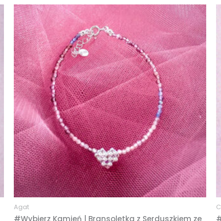
Agat
C
#Wybierz Kamień | Bransoletka z Serduszkiem ze
#