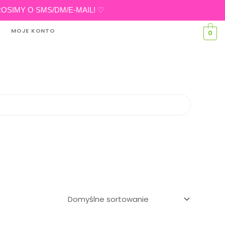
eń PROSIMY O SMS/DM/E-MAIL! ♡
MOJE KONTO
0