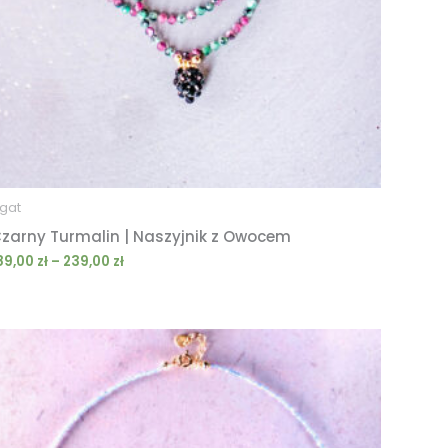
gat
zarny Turmalin | Naszyjnik z Owocem
89,00
zł
–
239,00
zł
Zakres
cen:
od
189,00 zł
do
239,00 zł