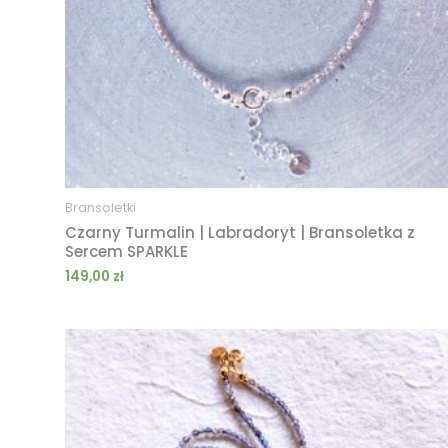
Bransoletki
Czarny Turmalin | Labradoryt | Bransoletka z
Sercem SPARKLE
149,00
zł
Zakres
cen:
od
189,00 zł
do
239,00 zł