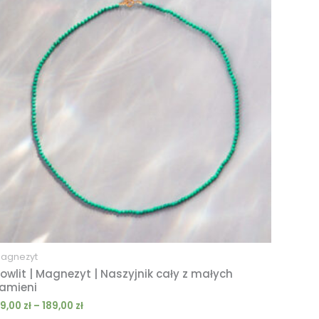
119,00 zł
do
189,00 zł
agnezyt
owlit | Magnezyt | Naszyjnik cały z małych
amieni
19,00
zł
–
189,00
zł