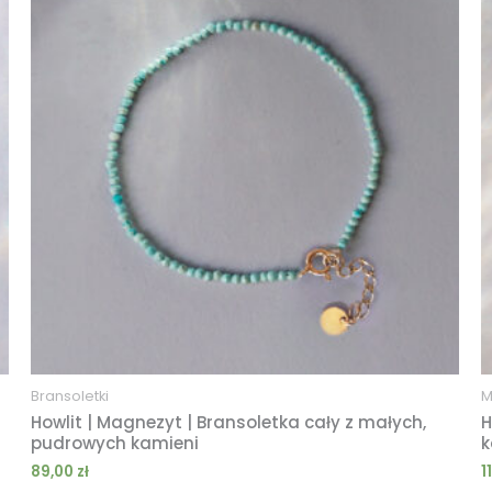
Bransoletki
M
Howlit | Magnezyt | Bransoletka cały z małych,
H
pudrowych kamieni
k
89,00
zł
1