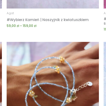
Agat
A
#
#Wybierz Kamień | Naszyjnik z kwiatuszkiem
s
59,00
zł
–
159,00
zł
1
Zakres
cen:
od
189,00 zł
do
299,00 zł