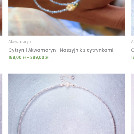
Akwamaryn
A
Cytryn | Akwamaryn | Naszyjnik z cytrynkami
C
189,00
zł
–
299,00
zł
1
Zakres
cen:
od
189,00 zł
do
239,00 zł