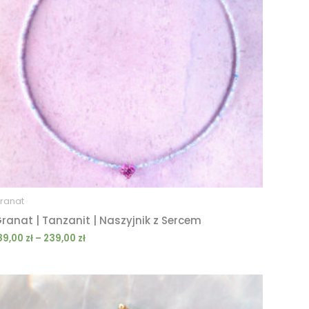
ranat
ranat | Tanzanit | Naszyjnik z Sercem
89,00
zł
–
239,00
zł
Zakres
cen:
od