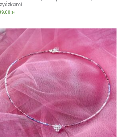
zyszkami
89,00
zł
Zakres
cen:
od
199,00 zł
do
249,00 zł