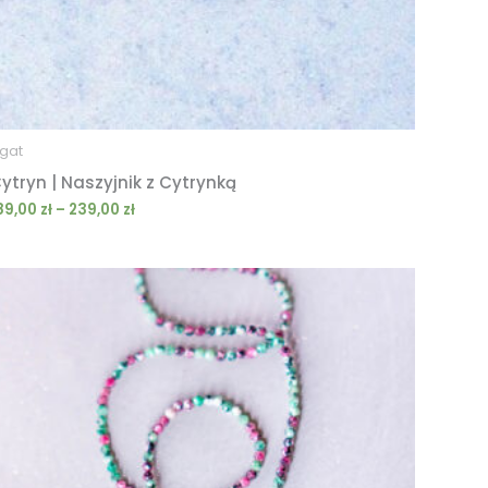
gat
ytryn | Naszyjnik z Cytrynką
89,00
zł
–
239,00
zł
Zakres
cen:
od
189,00 zł
do
239,00 zł