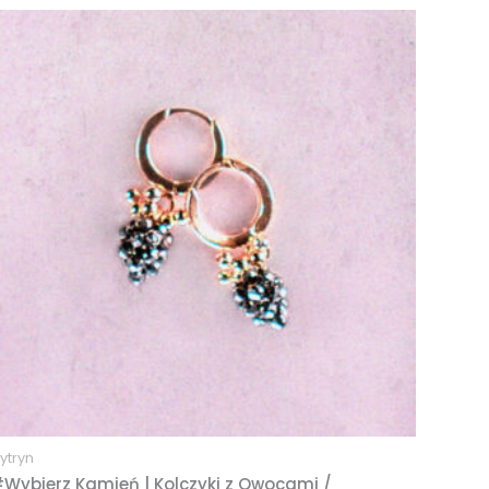
ytryn
Wybierz Kamień | Kolczyki z Owocami /