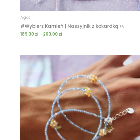
Agat
#Wybierz Kamień | Naszyjnik z kokardką ۶ৎ
189,00
zł
–
209,00
zł
Zakres
cen:
od
149,00 zł
do
209,00 zł