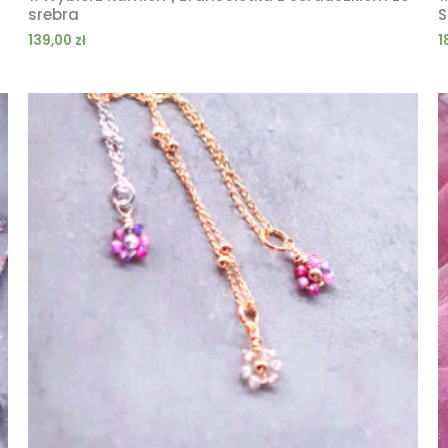
srebra
S
139,00
zł
1
Zakres
cen:
od
59,00 zł
do
159,00 zł