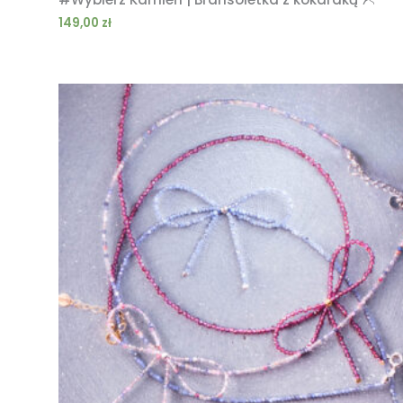
149,00
zł
Zakres
cen:
od
189,00 zł
do
209,00 zł