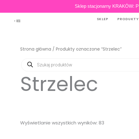
Skip
Sklep stacjonarny KRAKÓW: Pl
to
SKLEP
PRODUKTY
content
Strona główna
/ Produkty oznaczone “Strzelec”
Wyszukiwarka
produktów
Strzelec
Wyświetlanie wszystkich wyników: 83