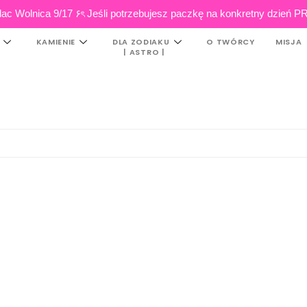
ac Wolnica 9/17 ۶ৎ Jeśli potrzebujesz paczkę na konkretny dzi
KAMIENIE
DLA ZODIAKU
O TWÓRCY
MISJA
| ASTRO |