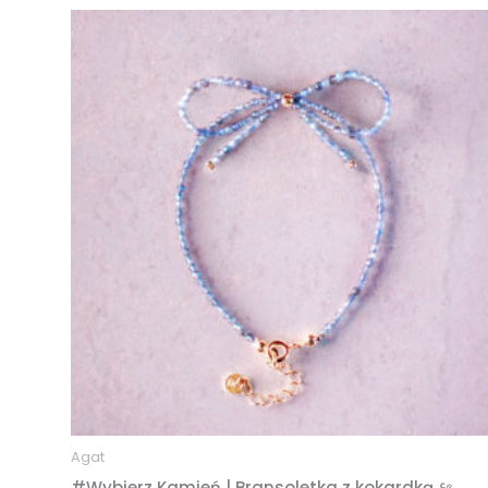
Agat
#Wybierz Kamień | Bransoletka z kokardką ۶ৎ