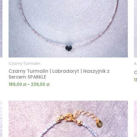
Czarny Turmalin
A
Czarny Turmalin | Labradoryt | Naszyjnik z
C
Sercem SPARKLE
1
189,00
zł
–
239,00
zł