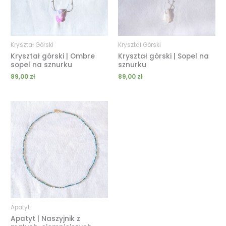
Kryształ Górski
Kryształ Górski
Kryształ górski | Ombre
Kryształ górski | Sopel na
sopel na sznurku
sznurku
89,00
zł
89,00
zł
Zakres
cen:
od
119,00 zł
do
189,00 zł
Apatyt
Apatyt | Naszyjnik z