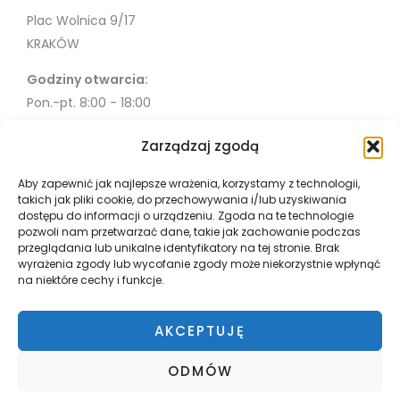
Plac Wolnica 9/17
KRAKÓW
Godziny otwarcia:
Pon.-pt. 8:00 - 18:00
Sob. 10:00 - 18:00
Zarządzaj zgodą
Info
Aby zapewnić jak najlepsze wrażenia, korzystamy z technologii,
takich jak pliki cookie, do przechowywania i/lub uzyskiwania
Misja
dostępu do informacji o urządzeniu. Zgoda na te technologie
Współpraca
pozwoli nam przetwarzać dane, takie jak zachowanie podczas
przeglądania lub unikalne identyfikatory na tej stronie. Brak
Polityka Prywatności
wyrażenia zgody lub wycofanie zgody może niekorzystnie wpłynąć
Płatnosci i wysyłka
na niektóre cechy i funkcje.
Zwroty
Regulamin
AKCEPTUJĘ
ODMÓW