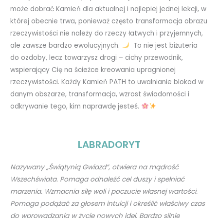
może dobrać Kamień dla aktualnej i najlepiej jednej lekcji, w
której obecnie trwa, ponieważ często transformacja obrazu
rzeczywistości nie należy do rzeczy łatwych i przyjemnych,
ale zawsze bardzo ewolucyjnych.
To nie jest biżuteria
do ozdoby, lecz towarzysz drogi – cichy przewodnik,
wspierający Cię na ścieżce kreowania upragnionej
rzeczywistości. Każdy Kamień PATH to uwalnianie blokad w
danym obszarze, transformacja, wzrost świadomości i
odkrywanie tego, kim naprawdę jesteś.
LABRADORYT
Nazywany „Świątynią Gwiazd”, otwiera
na mądrość
Wszechświata.
Pomaga odnaleźć cel duszy i spełniać
marzenia.
Wzmacnia siłę woli i poczucie własnej wartości.
Pomaga podążać za głosem intuicji i określić
właściwy czas
do wprowadzania w życie nowych idei.
Bardzo silnie