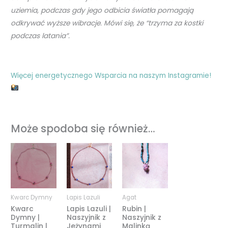
uziemia, podczas gdy jego odbicia światła pomagają
odkrywać wyższe wibracje. Mówi się,
że “trzyma za kostki
podczas latania”.
Więcej energetycznego Wsparcia na naszym Instagramie!
Może spodoba się również…
Zakres
Zakres
Zakres
cen:
cen:
cen:
od
od
od
209,00 zł
209,00 zł
189,00 zł
do
do
do
319,00 zł
319,00 zł
239,00 zł
Kwarc Dymny
Lapis Lazuli
Agat
Kwarc
Lapis Lazuli |
Rubin |
Dymny |
Naszyjnik z
Naszyjnik z
Turmalin |
Jeżynami
Malinką