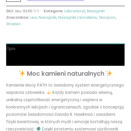
SKU:
sku-8246-1-1
Kategorie:
Labradoryt
,
Naszyjniki
Znaczników:
Lew
,
Naszyjniki
,
Naszyjniki z koralików
,
Skorpion
,
Strzelec
Opis
Informacje dodatkowe
Moc kamieni naturalnych
Kamienie Mocy PATH to świadomy system energetycznego
wsparcia człowieka.
Każdy kamień posiada własną,
unikalną częstotliwość energetyczną i wspiera w
konkretnych lekcjach i ograniczeniach, zgodnie z koncepcją
poziomów świadomości Davida R. Hawkinsa i zasadami
fizyki kwantowej, w których myśli i emocje kształtują naszą
rzeczywistość.
Dzięki prostemu systemowi użytkownik