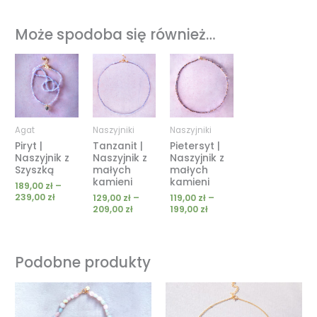
Może spodoba się również…
Zakres
Zakres
Zakres
cen:
cen:
cen:
od
od
od
189,00 zł
129,00 zł
119,00 zł
do
do
do
239,00 zł
209,00 zł
199,00 zł
Agat
Naszyjniki
Naszyjniki
Piryt |
Tanzanit |
Pietersyt |
Naszyjnik z
Naszyjnik z
Naszyjnik z
Szyszką
małych
małych
kamieni
kamieni
189,00
zł
–
239,00
zł
129,00
zł
–
119,00
zł
–
209,00
zł
199,00
zł
Podobne produkty
Zakres
Zakres
cen:
cen:
od
od