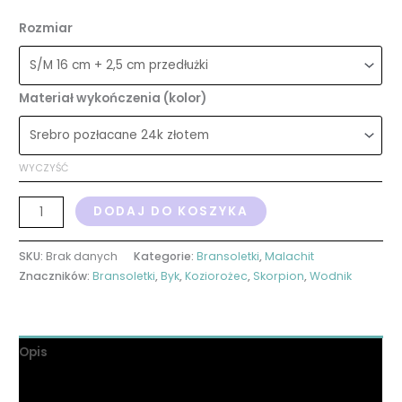
Rozmiar
Materiał wykończenia (kolor)
WYCZYŚĆ
DODAJ DO KOSZYKA
SKU:
Brak danych
Kategorie:
Bransoletki
,
Malachit
Znaczników:
Bransoletki
,
Byk
,
Koziorożec
,
Skorpion
,
Wodnik
Opis
Informacje dodatkowe