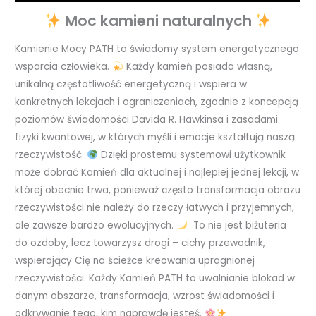
Moc kamieni naturalnych
Kamienie Mocy PATH to świadomy system energetycznego
wsparcia człowieka.
Każdy kamień posiada własną,
unikalną częstotliwość energetyczną i wspiera w
konkretnych lekcjach i ograniczeniach, zgodnie z koncepcją
poziomów świadomości Davida R. Hawkinsa i zasadami
fizyki kwantowej, w których myśli i emocje kształtują naszą
rzeczywistość.
Dzięki prostemu systemowi użytkownik
może dobrać Kamień dla aktualnej i najlepiej jednej lekcji, w
której obecnie trwa, ponieważ często transformacja obrazu
rzeczywistości nie należy do rzeczy łatwych i przyjemnych,
ale zawsze bardzo ewolucyjnych.
To nie jest biżuteria
do ozdoby, lecz towarzysz drogi – cichy przewodnik,
wspierający Cię na ścieżce kreowania upragnionej
rzeczywistości. Każdy Kamień PATH to uwalnianie blokad w
danym obszarze, transformacja, wzrost świadomości i
odkrywanie tego, kim naprawdę jesteś.