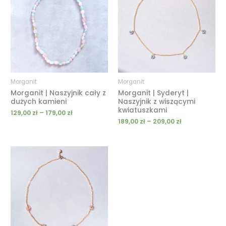
129,00 zł
189,00 zł
do
do
179,00 zł
209,00 zł
Morganit
Morganit
Morganit | Naszyjnik cały z
Morganit | Syderyt |
dużych kamieni
Naszyjnik z wiszącymi
kwiatuszkami
129,00
zł
–
179,00
zł
189,00
zł
–
209,00
zł