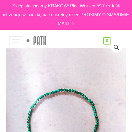
Skip
Sklep stacjonarny KRAKÓW: Plac Wolnica 9/17 ۶ৎ Jeśli
to
potrzebujesz paczkę na konkretny dzień PROSIMY O SMS/DM/E-
content
MAIL! ♡
0
ilość
Malachit
|
Bransoletka
z
małych
kamieni