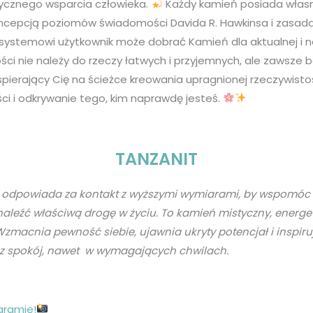
cznego wsparcia człowieka.
Każdy kamień posiada własną
oncepcją poziomów świadomości Davida R. Hawkinsa i zasadam
ystemowi użytkownik może dobrać Kamień dla aktualnej i najle
ci nie należy do rzeczy łatwych i przyjemnych, ale zawsze 
spierający Cię na ścieżce kreowania upragnionej rzeczywist
i i odkrywanie tego, kim naprawdę jesteś.
TANZANIT
 odpowiada za kontakt z wyższymi wymiarami, by wspomóc w
leźć właściwą drogę w życiu. To kamień mistyczny, energet
zmacnia pewność siebie, ujawnia ukryty potencjał i inspiru
az spokój, nawet w wymagających chwilach.
gramie!