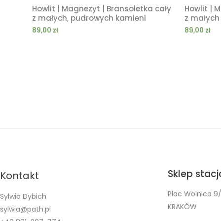
Howlit | Magnezyt | Bransoletka cały
Howlit | 
z małych, pudrowych kamieni
z małych
89,00
zł
89,00
zł
Sklep stac
Kontakt
Plac Wolnica 9/
Sylwia Dybich
KRAKÓW
sylwia@path.pl