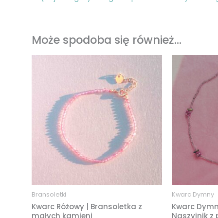
Może spodoba się również…
Bransoletki
Kwarc Dymny
Kwarc Różowy | Bransoletka z
Kwarc Dymny
małych kamieni
Naszyjnik z