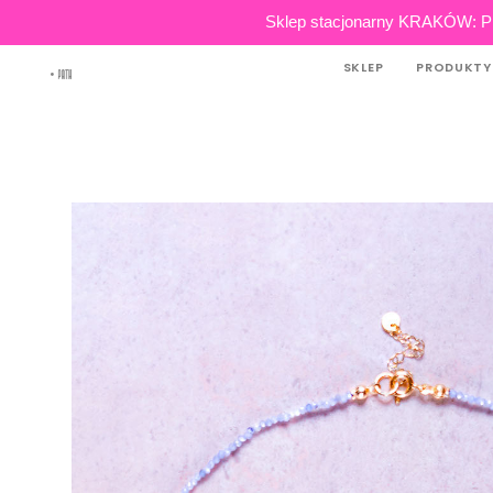
Skip
Sklep stacjonarny KRAKÓW: Pl
to
SKLEP
PRODUKTY
content