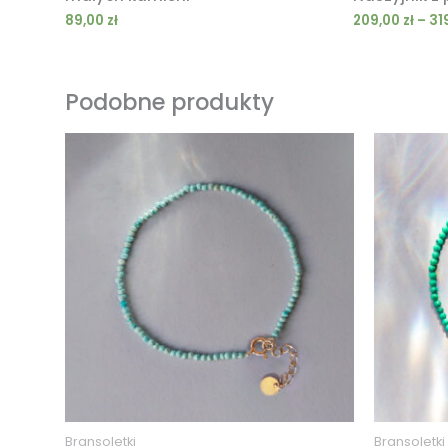
89,00
zł
209,00
zł
–
31
Podobne produkty
Bransoletki
Bransoletki