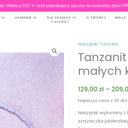
ac Wolnica 9/17 ۶ৎ Jeśli potrzebujesz paczkę na konkretny dzi
KAMIENIE
DLA ZODIAKU
O TWÓRCY
MISJA
| ASTRO |
Naszyjniki
,
Tanzanit
ilość
Tanzanit 
Tanzanit
|
małych 
Naszyjnik
z
małych
129,00
zł
–
209,
kamieni
Najniższa cena z 30 dni
Naszyjnik wykonany z 
sznureczka jubilerskie