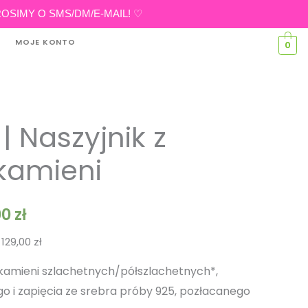
eń PROSIMY O SMS/DM/E-MAIL! ♡
MOJE KONTO
0
Zakres
| Naszyjnik z
cen:
kamieni
od
129,00 zł
00
zł
do
:
129,00
zł
209,00 zł
kamieni szlachetnych/półszlachetnych*,
go i zapięcia ze srebra próby 925, pozłacanego