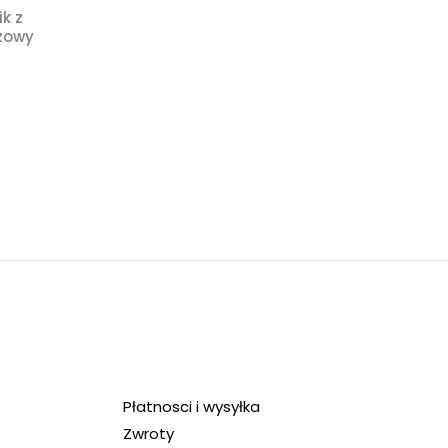
ik z
zowy
Płatnosci i wysyłka
Zwroty