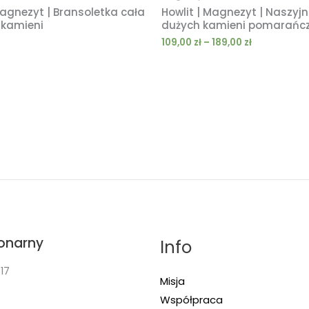
Magnezyt | Bransoletka cała
Howlit | Magnezyt | Naszyjn
 kamieni
dużych kamieni pomarańc
109,00
zł
–
189,00
zł
jonarny
Info
17
Misja
Współpraca