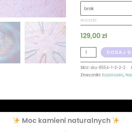
WYCZYŚĆ
129,00
zł
DODAJ D
SKU:
sku-8554-1-2-2-2
Znaczniki:
Koziorożec
,
Nas
Moc kamieni naturalnych