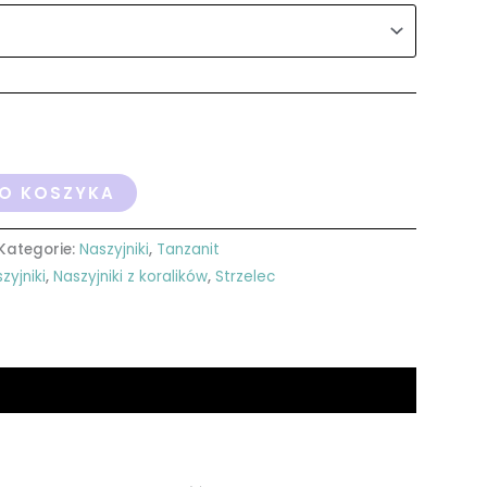
O KOSZYKA
Kategorie:
Naszyjniki
,
Tanzanit
zyjniki
,
Naszyjniki z koralików
,
Strzelec