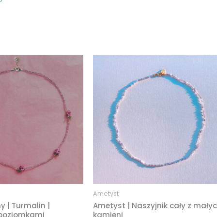
Zakres
Zakres
cen:
cen:
od
od
209,00 zł
119,00 zł
do
do
319,00 zł
209,00 zł
Ametyst
 | Turmalin |
Ametyst | Naszyjnik cały z mały
 poziomkami
kamieni