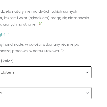
 dzieło natury, nie ma dwóch takich samych
r, kształt i wzór (rękodzieło) mogą się nieznacznie
tawionych na stronie.
j! ✧･ﾟ
ny handmade, w całości wykonany ręcznie po
naszej pracowni w sercu Krakowa. ♡
(kolor)