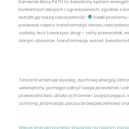
Kamienie Mocy PATH to świadomy system energety
konkretnych lekcjach i ograniczeniach, zgodnie z k
kształtują naszą rzeczywistość.
Dzięki prostemu s
ponieważ często transformacja obrazu rzeczywistoś
ozdoby, lecz towarzysz drogi – cichy przewodnik, w
danym obszarze, transformacja, wzrost świadomośc
Tanzanit emanuje wysoką, duchową energią, która
wewnętrzny, pomaga odkryć swoje powołanie i odna
przewodnictwo, działa ochronnie i oczyszczająco. W
ochroną, przynosząc poczucie bezpieczeństwa or
Więcej energetycznego Wsparcia na naszym Insta