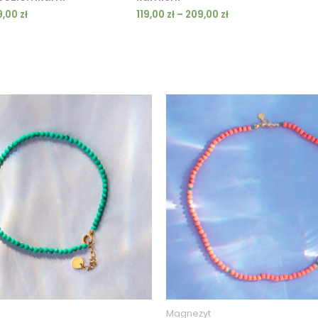
9,00
zł
119,00
zł
–
209,00
zł
Zakres
cen:
od
109,00 zł
do
189,00 zł
Magnezyt