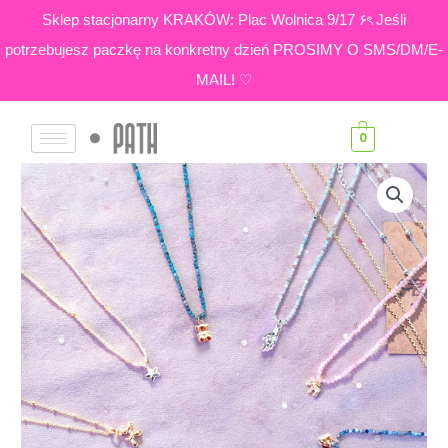
Skip
Sklep stacjonarny KRAKÓW: Plac Wolnica 9/17 ۶ৎ Jeśli
to
potrzebujesz paczkę na konkretny dzień PROSIMY O SMS/DM/E-
content
MAIL! ♡
0
ilość
Zawieszka