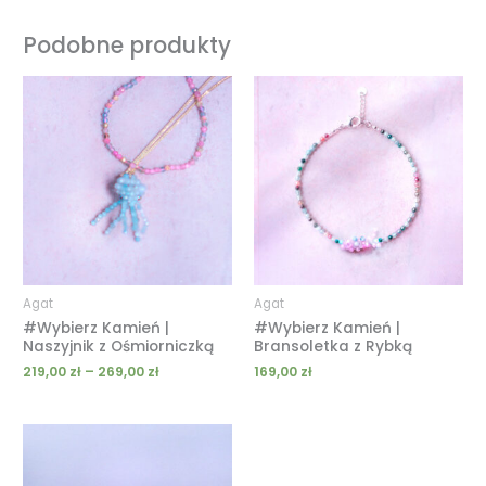
Podobne produkty
Zakres
cen:
od
219,00 zł
do
269,00 zł
Agat
Agat
#Wybierz Kamień |
#Wybierz Kamień |
Naszyjnik z Ośmiorniczką
Bransoletka z Rybką
219,00
zł
–
269,00
zł
169,00
zł