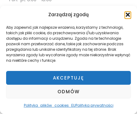
Sob. 10:00 - 18:00
Zarządzaj zgodą
Info
Aby zapewnić jak najlepsze wrażenia, korzystamy z technologii,
takich jak pliki cookie, do przechowywania i/lub uzyskiwania
Misja
dostępu do informacji o urządzeniu. Zgoda na te technologie
Współpraca
pozwoli nam przetwarzać dane, takie jak zachowanie podczas
przeglądania lub unikalne identyfikatory na tej stronie. Brak
Polityka Prywatności
wyrażenia zgody lub wycofanie zgody może niekorzystnie wpłynąć
Płatnosci i wysyłka
na niektóre cechy i funkcje.
Zwroty
Regulamin
AKCEPTUJĘ
ODMÓW
Polityka_plików_cookies_EU
Polityka prywatności
Copyright © 2026 Path
Powered by Path