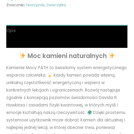
Znaczniki:
Naszyjniki
,
Zwierzątka
Opis
Informacje dodatkowe
Moc kamieni naturalnych
Kamienie Mocy PATH to świadomy system energetycznego
wsparcia człowieka.
Każdy kamień posiada własną,
unikalną częstotliwość energetyczną i wspiera w
konkretnych lekcjach i ograniczeniach. Rozwój następuje
zgodnie z koncepcją poziomów świadomości Davida R.
Hawkinsa i zasadami fizyki kwantowej, w których myśli i
emocje kształtują naszą rzeczywistość.
Dzięki prostemu
systemowi użytkownik może dobrać Kamień dla aktualnej i
najlepiej jednej lekcji, w której obecnie trwa, ponieważ