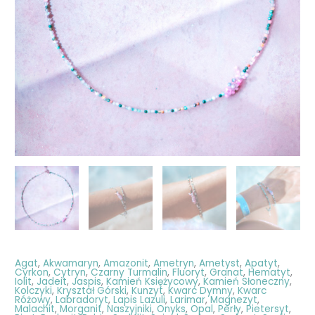
Agat
,
Akwamaryn
,
Amazonit
,
Ametryn
,
Ametyst
,
Apatyt
,
Cyrkon
,
Cytryn
,
Czarny Turmalin
,
Fluoryt
,
Granat
,
Hematyt
,
Iolit
,
Jadeit
,
Jaspis
,
Kamień Księżycowy
,
Kamień Słoneczny
,
Kolczyki
,
Kryształ Górski
,
Kunzyt
,
Kwarc Dymny
,
Kwarc
Różowy
,
Labradoryt
,
Lapis Lazuli
,
Larimar
,
Magnezyt
,
Malachit
,
Morganit
,
Naszyjniki
,
Onyks
,
Opal
,
Perły
,
Pietersyt
,