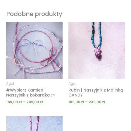
Podobne produkty
Zakres
Zakres
cen:
cen:
od
od
189,00 zł
189,00 zł
do
do
209,00 zł
239,00 zł
Agat
Agat
#Wybierz Kamień |
Rubin | Naszyjnik z Malinką
Naszyjnik z kokardką ۶ৎ
CANDY
189,00
zł
–
209,00
zł
189,00
zł
–
239,00
zł
Zakres
cen:
od