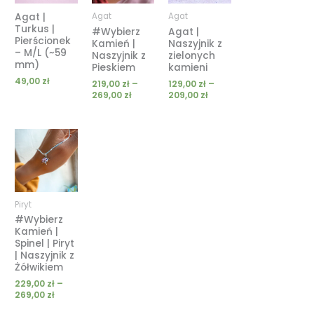
269,00 zł
209,00 zł
Agat |
Agat
Agat
Turkus |
#Wybierz
Agat |
Pierścionek
Kamień |
Naszyjnik z
– M/L (~59
Naszyjnik z
zielonych
mm)
Pieskiem
kamieni
49,00
zł
219,00
zł
–
129,00
zł
–
269,00
zł
209,00
zł
Zakres
cen:
od
229,00 zł
do
269,00 zł
Piryt
#Wybierz
Kamień |
Spinel | Piryt
| Naszyjnik z
Żółwikiem
229,00
zł
–
269,00
zł