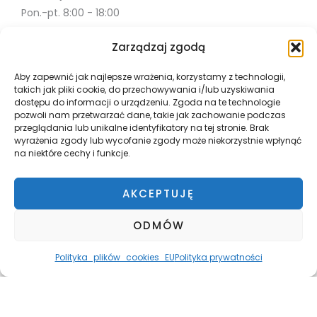
Pon.-pt. 8:00 - 18:00
Sob. 10:00 - 18:00
Zarządzaj zgodą
Info
Aby zapewnić jak najlepsze wrażenia, korzystamy z technologii,
takich jak pliki cookie, do przechowywania i/lub uzyskiwania
Misja
dostępu do informacji o urządzeniu. Zgoda na te technologie
Współpraca
pozwoli nam przetwarzać dane, takie jak zachowanie podczas
przeglądania lub unikalne identyfikatory na tej stronie. Brak
Polityka Prywatności
wyrażenia zgody lub wycofanie zgody może niekorzystnie wpłynąć
Płatnosci i wysyłka
na niektóre cechy i funkcje.
Zwroty
Regulamin
AKCEPTUJĘ
ODMÓW
Polityka_plików_cookies_EU
Polityka prywatności
Copyright © 2026 Path
Powered by Path