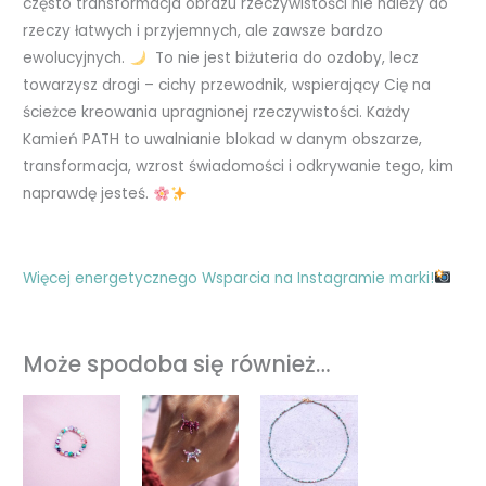
często transformacja obrazu rzeczywistości nie należy do
rzeczy łatwych i przyjemnych, ale zawsze bardzo
ewolucyjnych.
To nie jest biżuteria do ozdoby, lecz
towarzysz drogi – cichy przewodnik, wspierający Cię na
ścieżce kreowania upragnionej rzeczywistości. Każdy
Kamień PATH to uwalnianie blokad w danym obszarze,
transformacja, wzrost świadomości i odkrywanie tego, kim
naprawdę jesteś.
Więcej energetycznego Wsparcia na Instagramie marki!
Może spodoba się również…
Zakres
Zakres
cen:
cen:
od
od
219,00 zł
129,00 zł
do
do