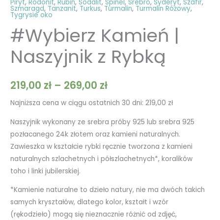
Piryt
,
Rodonit
,
Rubin
,
Sodalit
,
Spinel
,
Srebro
,
Syderyt
,
Szafir
,
Szmaragd
,
Tanzanit
,
Turkus
,
Turmalin
,
Turmalin Różowy
,
Tygrysie oko
#Wybierz Kamień |
Naszyjnik z Rybką
219,00
zł
–
269,00
zł
Najniższa cena w ciągu ostatnich 30 dni:
219,00
zł
Naszyjnik wykonany ze srebra próby 925 lub srebra 925
pozłacanego 24k złotem oraz kamieni naturalnych.
Zawieszka w kształcie rybki ręcznie tworzona z kamieni
naturalnych szlachetnych i półszlachetnych*, koralików
toho i linki jubilerskiej.
*Kamienie naturalne to dzieło natury, nie ma dwóch takich
samych kryształów, dlatego kolor, kształt i wzór
(rękodzieło) mogą się nieznacznie różnić od zdjęć,