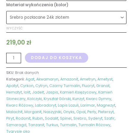
Materiał wykończenia (kolor)
WYCZYŚĆ
219,00
zł
DODAJ DO KOSZYKA
SKU:
Brak danych
Kategorii:
Agat
,
Akwamaryn
,
Amazonit
,
Ametryn
,
Ametyst
,
Apatyt
,
Cyrkon
,
Cytryn
,
Czarny Turmalin
,
Fluoryt
,
Granat
,
Hematyt
,
Iolit
,
Jadeit
,
Jaspis
,
Kamień Księżycowy
,
Kamień
Słoneczny
,
Kolczyki
,
Kryształ Górski
,
Kunzyt
,
Kwarc Dymny
,
Kwarc Różowy
,
Labradoryt
,
Lapis Lazuli
,
Larimar
,
Magnezyt
,
Malachit
,
Morganit
,
Naszyjniki
,
Onyks
,
Opal
,
Perły
,
Pietersyt
,
Piryt
,
Rodonit
,
Rubin
,
Sodalit
,
Spinel
,
Srebro
,
Syderyt
,
Szafir
,
Szmaragd
,
Tanzanit
,
Turkus
,
Turmalin
,
Turmalin Różowy
,
Tygrysie oko