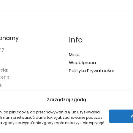
jonarny
Info
17
Misja
Współpraca
cia:
Polityka Prywatności
18:00
00
Zarządzaj zgodą
h jak pliki cookie, do przechowywania i/lub uzyskiwania
oli nam przetwarzać dane, takie jak zachowanie podczas
enia zgody lub wycofanie zgody może niekorzystnie wpłynąć