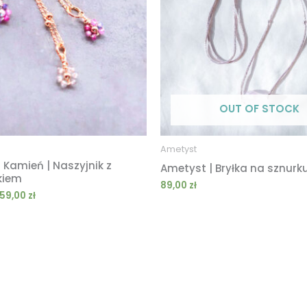
159,00 zł
OUT OF STOCK
Ametyst
Kamień | Naszyjnik z
Ametyst | Bryłka na sznurk
kiem
89,00
zł
159,00
zł