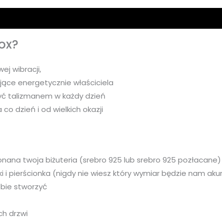
ox?
ej wibracji,
ające energetycznie właściciela
 być talizmanem w każdy dzień
 co dzień i od wielkich okazji
onana twoja biżuteria (srebro 925 lub srebro 925 pozłacane)
tki i pierścionka (nigdy nie wiesz który wymiar będzie nam ak
ebie stworzyć
ch drzwi