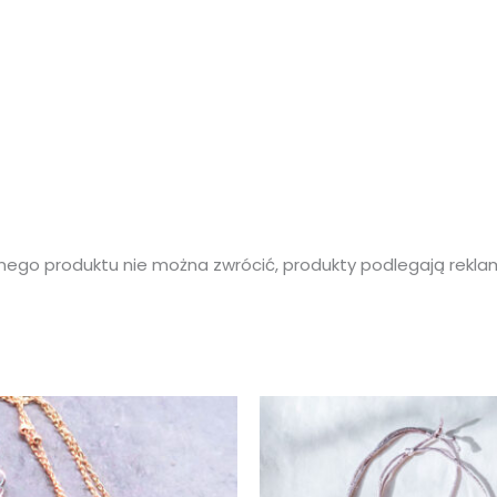
go produktu nie można zwrócić, produkty podlegają reklamac
Zakres
cen:
od
59,00 zł
do