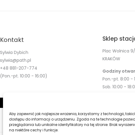
Sklep stac
Kontakt
Plac Wolnica 9/
Sylwia Dybich
KRAKÓW
sylwia@path.pl
+48 881-207-774
Godziny otwar
(Pon.-pt. 10:00 - 16:00)
Pon.-pt. 8:00 - 
Sob. 10:00 - 18:
Aby zapewnić jak najlepsze wrażenia, korzystamy z technologii, takic
dostępu do informacji o urządzeniu. Zgoda na te technologie pozw
przeglądania lub unikalne identyfikatory na tej stronie. Brak wyraż
na niektóre cechy i funkcje.