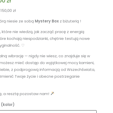
00
zł
:
150,00
zł
tórą niesie ze sobą
Mystery Box
z biżuterią
!
 które nie wiedzą, jak zacząć pracę z energią
tóre kochają niespodzianki, chętnie testują nowe
yginalność. ♡︎
ną wibrację — nigdy nie wiesz, co znajduje się w
u możesz mieć dostęp do wyjątkowej mocy kamieni,
Ciebie, z podprogową informacją od Wszechświata,
mienić Twoje życie i obecne postrzeganie
ę, a resztę pozostaw nam!
(kolor)