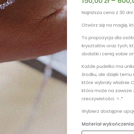
150,00
zł
–
600,
Najniższa cena z 30 dni
Otwórz się na magię, k
To propozycja dla osób,
kryształów oraz tych, k
dodatki i cenią sobie or
Każde pudełko ma unikal
środku, ale dzięki tem
które wybrały właśnie 
która może na zawsze z
rzeczywistości. ✧.*
Wybierz dostępne opcj
Materiał wykończenia 