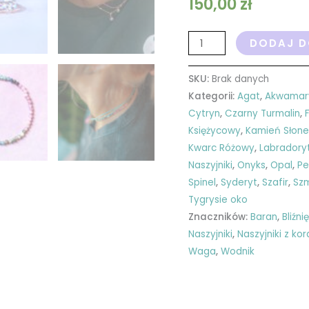
150,00
zł
DODAJ D
SKU:
Brak danych
Kategorii:
Agat
,
Akwamar
Cytryn
,
Czarny Turmalin
,
Księżycowy
,
Kamień Słone
Kwarc Różowy
,
Labradory
Naszyjniki
,
Onyks
,
Opal
,
Pe
Spinel
,
Syderyt
,
Szafir
,
Sz
Tygrysie oko
Znaczników:
Baran
,
Bliźni
Naszyjniki
,
Naszyjniki z kor
Waga
,
Wodnik