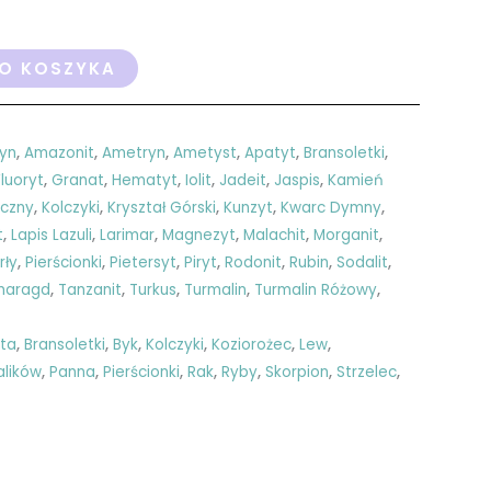
O KOSZYKA
yn
,
Amazonit
,
Ametryn
,
Ametyst
,
Apatyt
,
Bransoletki
,
Fluoryt
,
Granat
,
Hematyt
,
Iolit
,
Jadeit
,
Jaspis
,
Kamień
czny
,
Kolczyki
,
Kryształ Górski
,
Kunzyt
,
Kwarc Dymny
,
t
,
Lapis Lazuli
,
Larimar
,
Magnezyt
,
Malachit
,
Morganit
,
rły
,
Pierścionki
,
Pietersyt
,
Piryt
,
Rodonit
,
Rubin
,
Sodalit
,
maragd
,
Tanzanit
,
Turkus
,
Turmalin
,
Turmalin Różowy
,
ęta
,
Bransoletki
,
Byk
,
Kolczyki
,
Koziorożec
,
Lew
,
alików
,
Panna
,
Pierścionki
,
Rak
,
Ryby
,
Skorpion
,
Strzelec
,