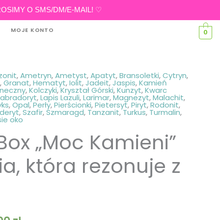
eń PROSIMY O SMS/DM/E-MAIL! ♡
MOJE KONTO
0
onit
,
Ametryn
,
Ametyst
,
Apatyt
,
Bransoletki
,
Cytryn
,
Zakres
,
Granat
,
Hematyt
,
Iolit
,
Jadeit
,
Jaspis
,
Kamień
oneczny
,
Kolczyki
,
Kryształ Górski
,
Kunzyt
,
Kwarc
Labradoryt
,
Lapis Lazuli
,
Larimar
,
Magnezyt
,
Malachit
,
cen:
ks
,
Opal
,
Perły
,
Pierścionki
,
Pietersyt
,
Piryt
,
Rodonit
,
deryt
,
Szafir
,
Szmaragd
,
Tanzanit
,
Turkus
,
Turmalin
,
od
sie oko
Box „Moc Kamieni”
150,00 zł
ia, która rezonuje z
do
600,00 zł