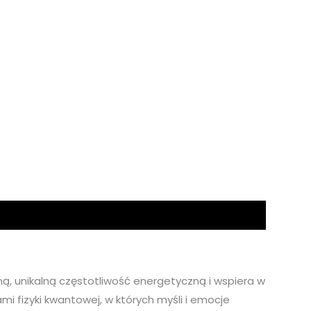
, unikalną częstotliwość energetyczną i wspiera w
i fizyki kwantowej, w których myśli i emocje