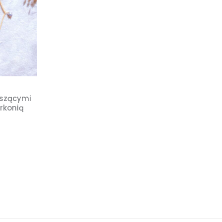
iszącymi
yrkonią