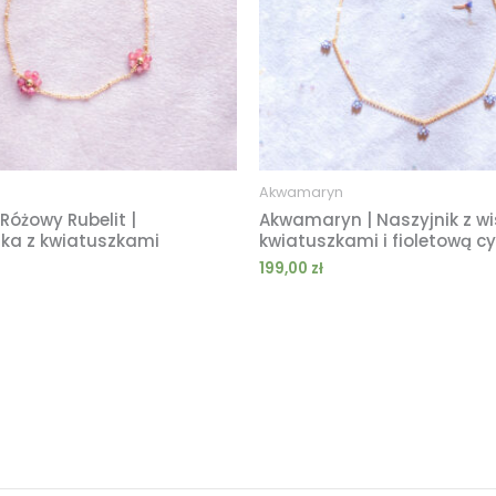
Akwamaryn
Różowy Rubelit |
Akwamaryn | Naszyjnik z w
tka z kwiatuszkami
kwiatuszkami i fioletową c
199,00
zł