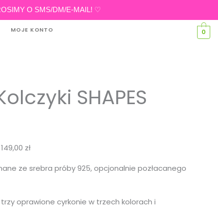
eń PROSIMY O SMS/DM/E-MAIL! ♡
MOJE KONTO
0
 Kolczyki SHAPES
:
149,00
zł
onane ze srebra próby 925, opcjonalnie pozłacanego
trzy oprawione cyrkonie w trzech kolorach i