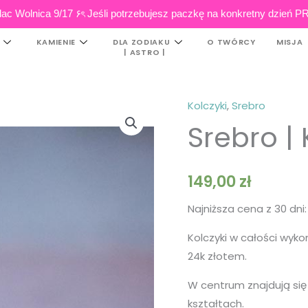
ac Wolnica 9/17 ۶ৎ Jeśli potrzebujesz paczkę na konkretny dzi
KAMIENIE
DLA ZODIAKU
O TWÓRCY
MISJA
| ASTRO |
Kolczyki
,
Srebro
ilość
Srebro |
Srebro
|
Kolczyki
149,00
zł
SHAPES
Najniższa cena z 30 dni
Kolczyki w całości wyk
24k złotem.
W centrum znajdują się 
kształtach.