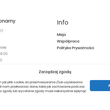
jonarny
Info
17
Misja
Współpraca
cia:
Polityka Prywatności
18:00
00
Zarządzaj zgodą
h jak pliki cookie, do przechowywania i/lub uzyskiwania
oli nam przetwarzać dane, takie jak zachowanie podczas
enia zgody lub wycofanie zgody może niekorzystnie wpłynąć