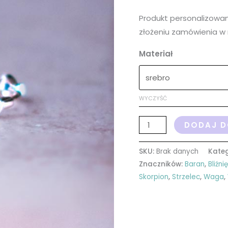
Produkt personalizowa
złożeniu zamówienia w 
Materiał
WYCZYŚĆ
DODAJ D
SKU:
Brak danych
Kateg
Znaczników:
Baran
,
Bliźni
Skorpion
,
Strzelec
,
Waga
,