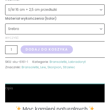
Materiał wykończenia (kolor)
WYCZYŚĆ
DODAJ DO KOSZYKA
SKU:
sku-6161-1
Kategorie:
Bransoletki
,
Labradoryt
Znaczniki:
Bransoletki
,
Lew
,
Skorpion
,
Strzelec
Opis
Informacje dodatkowe
Moc kamieni naturalnych