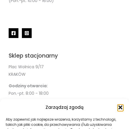
(Pon.-pt. 10:00 - 16:00)
Sklep stacjonarny
Plac Wolnica 9/17
KRAKÓW
Godziny otwarcia:
Pon.-pt. 8:00 - 18:00
Sob. 10:00 - 18:00
Zarządzaj zgodą
Info
Aby zapewnić jak najlepsze wrażenia, korzystamy z technologii,
takich jak pliki cookie, do przechowywania i/lub uzyskiwania
Misja