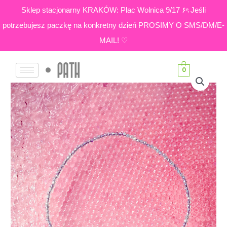
Skip
Sklep stacjonarny KRAKÓW: Plac Wolnica 9/17 ۶ৎ Jeśli
to
potrzebujesz paczkę na konkretny dzień PROSIMY O SMS/DM/E-
content
MAIL! ♡
0
ilość
Labradoryt
|
Bransoletka
z
małych
kamieni
Sparkle