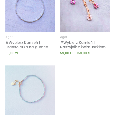
do
159,00 zł
Agat
Agat
#Wybierz Kamień |
#Wybierz Kamień |
Bransoletka na gumce
Naszyjnik z kwiatuszkiem
99,00
zł
59,00
zł
–
159,00
zł