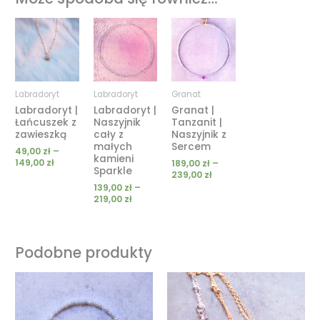
Zakres
Zakres
Zakres
cen:
cen:
cen:
od
od
od
49,00 zł
139,00 zł
189,00 zł
do
do
do
149,00 zł
219,00 zł
239,00 zł
Labradoryt
Labradoryt
Granat
Labradoryt |
Labradoryt |
Granat |
Łańcuszek z
Naszyjnik
Tanzanit |
zawieszką
cały z
Naszyjnik z
małych
Sercem
49,00
zł
–
kamieni
149,00
zł
189,00
zł
–
Sparkle
239,00
zł
139,00
zł
–
219,00
zł
Podobne produkty
Zakres
cen:
od
59,00 zł